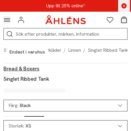
Hoppa till navigationsmenyn
Hoppa till innehåll
Hoppa till sidfot
Kod: AUG25 - Shoppa nu
Upp till 25% online*
Logga in
Favoriter
Var
Sök
Start
/
Dam
/
Underkläder
/
Linnen
/
Singlet Ribbed Tank
Endast i varuhus
Produktbilder
Hoppa över bildspelet
Produktinformation
Bread & Boxers
Singlet Ribbed Tank
Färg:
Black
Slut i lager
Storlek:
XS
Slut i lager