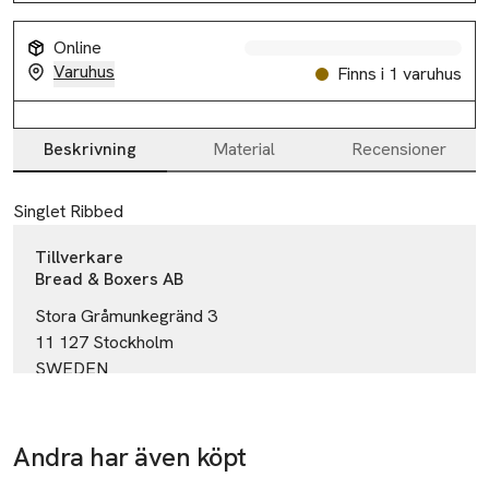
Online
Varuhus
Finns i 1 varuhus
Beskrivning
Material
Recensioner
Beskrivning
Singlet Ribbed
Tillverkare
Bread & Boxers AB
Stora Gråmunkegränd 3
11 127 Stockholm
SWEDEN
info@breadandboxers.com
E-post
Mobilnummer
Andra har även köpt