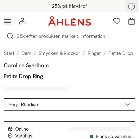
Hoppa till navigationsmenyn
Hoppa till innehåll
Hoppa till sidfot
För medlemmar - Shoppa nu
25% på hårvård*
Logga in
Favoriter
Var
Sök
Start
/
Dam
/
Smycken & klockor
/
Ringar
/
Petite Drop R
Caroline Svedbom
Produktbilder
Hoppa över bildspelet
Produktinformation
Petite Drop Ring
Färg:
Rhodium
Online
Varuhus
Finns i 5 varuhus