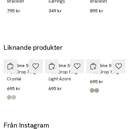
Bracelet
Earrings
Bracelet
795 kr
349 kr
895 kr
Liknande produkter
Hoppa över bildspelet
Caroline Svedbom
Caroline Svedbom
Caroline Svedbom
Mini Drop Ring
Mini Drop Ring
Mini Drop Ring
Crystal
Light Azore
695 kr
695 kr
695 kr
Produkten finns i fä
Chrysolite1
Chrysolite
,
,
Produkten finns i färgerna:
Silver
Gold
,
,
Från Instagram