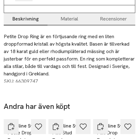
Beskrivning
Material
Recensioner
Beskrivning
Petite Drop Ring är en förtjusande ring med en liten 
droppformad kristall av högsta kvalitet. Basen är tillverkad 
av 18 karat guld eller rhodiumpläterad mässing och är 
justerbar för en perfekt passform. En ring som kompletterar 
alla stilar, både till vardags och till fest. Designad i Sverige, 
handgjord i Grekland.
SKU: 66309747
Andra har även köpt
Hoppa över bildspelet
Caroline Svedbom
Caroline Svedbom
Caroline Svedbom
Petite Drop
Mini Stud
Mini Drop