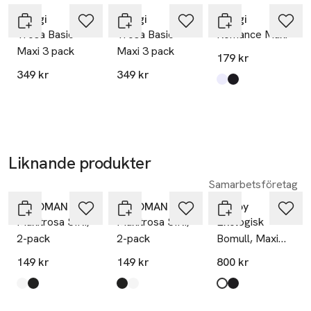
SKU: 38587317
Sloggi
Sloggi
Sloggi
Trosa Basic
Trosa Basic
Romance Maxi
Maxi 3 pack
Maxi 3 pack
179 kr
349 kr
349 kr
Produkten finns i fä
White
Black
,
,
Liknande produkter
Ta 3 betala för
Ta 3 betala för
2
2
Samarbetsföretag
Hoppa över bildspelet
Å WOMAN
Å WOMAN
Decoy
Maxitrosa SIRI,
Maxitrosa SIRI,
Ekologisk
2-pack
2-pack
Bomull, Maxi
Brief Trosar,
149 kr
149 kr
800 kr
10-pack, Vit
Produkten finns i färgerna:
White
Black
,
,
Produkten finns i färgerna:
Black
White
,
,
Produkten finns i fä
white
black
,
,