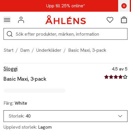
Hoppa till navigationsmenyn
Hoppa till innehåll
Hoppa till sidfot
Kod: AUG25 - Shoppa nu
Upp till 25% online*
Logga in
Favoriter
Var
Sök
Start
/
Dam
/
Underkläder
/
Basic Maxi, 3-pack
Produktbilder
Hoppa över bildspelet
Produktinformation
Sloggi
4.5 av 5
4.5 av fem st
Basic Maxi, 3-pack
Färg:
White
Storlek:
40
Upplevd storlek:
Lagom