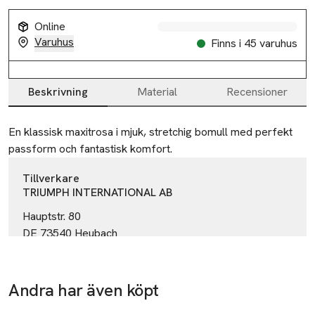
Online
Varuhus
Finns i 45 varuhus
Beskrivning
Material
Recensioner
Beskrivning
En klassisk maxitrosa i mjuk, stretchig bomull med perfekt 
passform och fantastisk komfort.
Tillverkare
TRIUMPH INTERNATIONAL AB
Hauptstr. 80
DE 73540 Heubach
Germany
product@triumph.com
E-post
Andra har även köpt
Mobilnummer
Hoppa över bildspelet