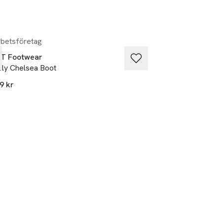
betsföretag
T Footwear
Vagabond Shoem
ly Chelsea Boot
Kenova
9 kr
1 595 kr