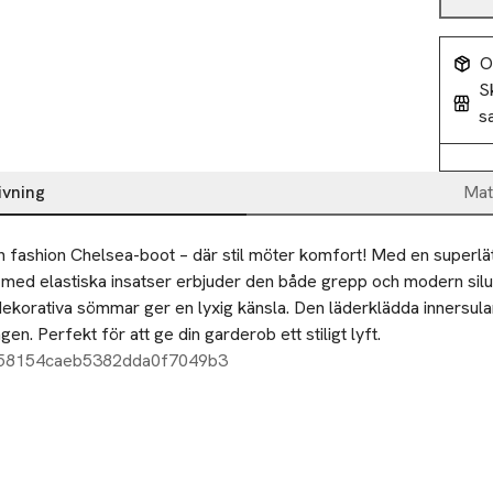
O
S
s
ivning
Mat
h fashion Chelsea-boot – där stil möter komfort! Med en superlä
 med elastiska insatser erbjuder den både grepp och modern silue
ekorativa sömmar ger en lyxig känsla. Den läderklädda innersulan
en. Perfekt för att ge din garderob ett stiligt lyft.
558154caeb5382dda0f7049b3