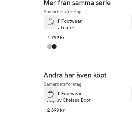
Mer från samma serie
Samarbetsföretag
Hoppa över bildspelet
GANT Footwear
Boery Loafer
1 799 kr
Produkten finns i färgerna:
g24 - taupe
g69 - marine
,
,
Andra har även köpt
Samarbetsföretag
Hoppa över bildspelet
GANT Footwear
Aligrey Chelsea Boot
2 399 kr