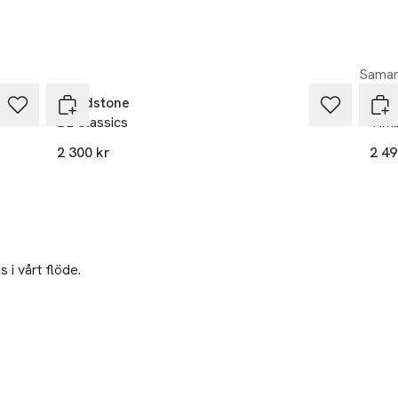
Samar
Blundstone
GAN
BL Classics
Timb
2 300 kr
2 49
 i vårt flöde.