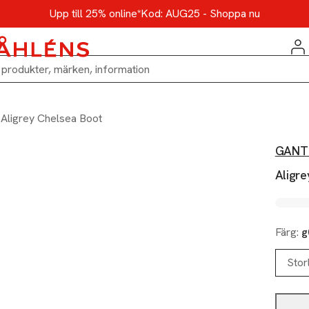
Upp till 25% online*
Kod: AUG25 - Shoppa nu
Aligrey Chelsea Boot
GANT
Aligr
Färg:
g
Stor