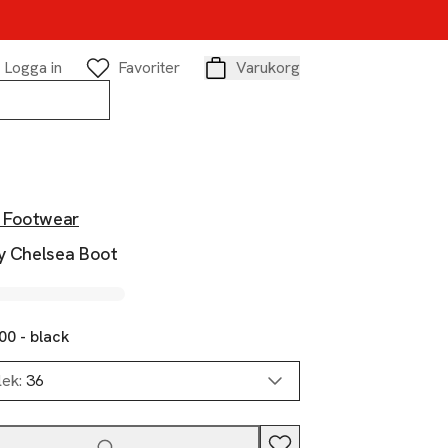
Logga in
Favoriter
Varukorg
Varukorg
 Footwear
ey Chelsea Boot
00 - black
lek:
36