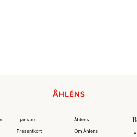
on
Tjänster
Åhlens
B
Presentkort
Om Åhléns