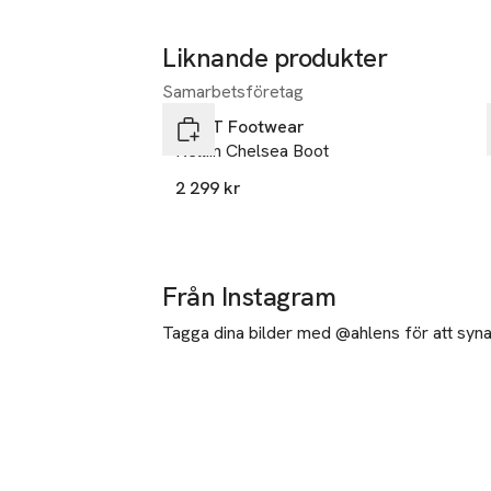
Liknande produkter
Samarbetsföretag
Hoppa över bildspelet
GANT Footwear
Kelliin Chelsea Boot
2 299 kr
Från Instagram
Tagga dina bilder med @ahlens för att synas