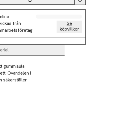
nline
kickas från
Se
köpvillkor
amarbetsföretag
erial
tt gummisula 
tt. Ovandelen i 
 säkerställer 