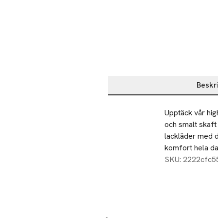
Beskr
Beskrivning
Upptäck vår hig
och smalt skaft
lackläder med d
komfort hela dag
SKU: 2222cfc