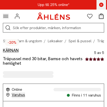
Hoppa till navigationsmenyn
Hoppa till innehåll
Hoppa till sidfot
Kod: AUG25 - Shoppa nu
Upp till 25% online*
Logga in
Favoriter
Var
Sök
Start
/
Barn & ungdom
/
Leksaker
/
Spel & pussel
/
Träpu
-20%
KÄRNAN
Produktbilder
Hoppa över bildspelet
Produktinformation
5 av 5
Träpussel med 30 bitar, Bamse och havets
5 av fem stjä
hemlighet
Online
Varuhus
Finns i 11 varuhus