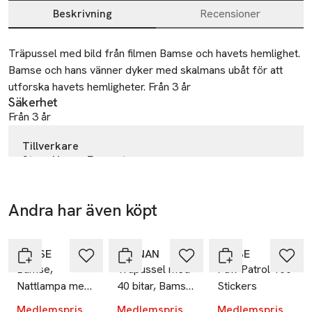
Beskrivning
Recensioner
Beskrivning
Träpussel med bild från filmen Bamse och havets hemlighet. 
Bamse och hans vänner dyker med skalmans ubåt för att 
utforska havets hemligheter. Från 3 år
Säkerhet
Från 3 år
Tillverkare
Story House Egmont
Karlavägen 96
115 26 Stockholm
Andra har även köpt
Sweden
-20%
-20%
-20%
Hoppa över bildspelet
orderkontor@egmont.se
E-post
BAMSE
KÄRNAN
SENSE
Bamse,
Träpussel med
Paw Patrol 100
Mobilnummer
Nattlampa med
40 bitar, Bamse
Stickers
SKU: 66384904
stjärnhimmel
i rymden
Medlemspris
Medlemspris
Medlemspris