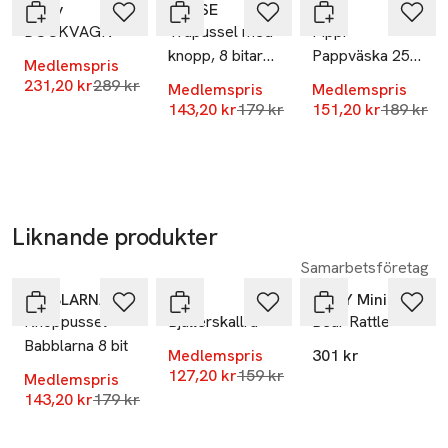
Bluey
BAMSE
PIPPI
DOCKVAGN
Träpussel med
Pippi
info@micki.se
E-post
knopp, 8 bitar
Pappväska 25
Medlemspris
0470704150
Mobilnummer
Bamse
Cm
Lägsta pris 30 dagar
231,20 kr
289 kr
Medlemspris
Medlemspris
Lägsta pris 30 dagar
Lägsta pr
143,20 kr
179 kr
151,20 kr
189 kr
SKU: 65965190
Liknande produkter
-20%
-20%
Samarbetsföretag
Hoppa över bildspelet
BABBLARNA
Brio
OYOY Mini
Knoppussel
Bjällerskallra
Bear Rattle
Babblarna 8 bit
Medlemspris
301 kr
Lägsta pris 30 dagar
127,20 kr
159 kr
Medlemspris
Lägsta pris 30 dagar
143,20 kr
179 kr