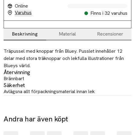
Online
Varuhus
Finns i 32 varuhus
Beskrivning
Material
Recensioner
Beskrivning
Träpussel med knoppar från Bluey. Pusslet innehåller 12 
delar med stora träknoppar och lekfulla illustrationer från 
Blueys värld.
Återvinning
Brännbart
Säkerhet
Avlägsna allt förpackningsmaterial innan lek
Tillverkare
MICKI LEKSAKER AB
Andra har även köpt
INDUSTIVÄGEN 7
-20%
-20%
-20%
355 73 GEMLA
Hoppa över bildspelet
Sweden