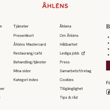
on
Tjänster
Åhlens
B
Presentkort
Om Åhléns
Åhléns Mastercard
Hållbarhet
Restaurang/café
Lediga jobb
Behandling/tjänster
Press
Mina sidor
Samarbetsföretag
Kategori index
Cookies
Fö
ner
Tillgänglighet
e
Tips & råd