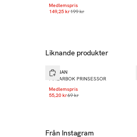
Medlemspris
Lägsta pris 30 dagar
149,25 kr
199 kr
Liknande produkter
-20%
Hoppa över bildspelet
KÄRNAN
MÅLARBOK PRINSESSOR
Medlemspris
Lägsta pris 30 dagar
55,20 kr
69 kr
Från Instagram