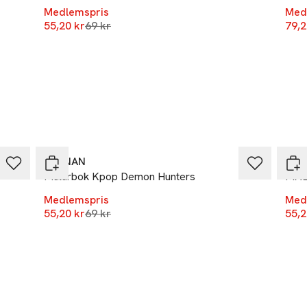
Medlemspris
Med
Lägsta pris 30 dagar
55,20 kr
69 kr
79,2
-20%
-20
KÄRNAN
KÄR
Målarbok Kpop Demon Hunters
MÅL
Medlemspris
Med
Lägsta pris 30 dagar
55,20 kr
69 kr
55,2