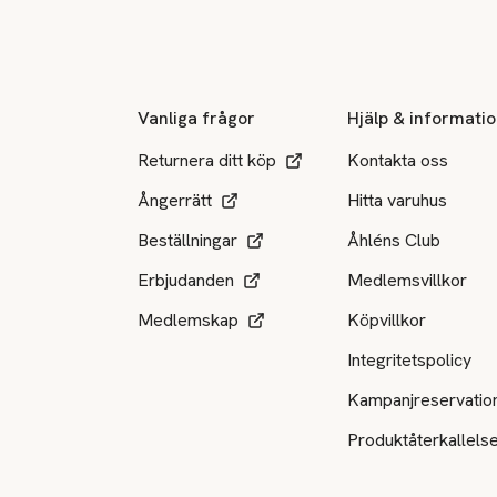
Sidfot
Vanliga frågor
Hjälp & informati
Returnera ditt köp
Kontakta oss
Ångerrätt
Hitta varuhus
Beställningar
Åhléns Club
Erbjudanden
Medlemsvillkor
Medlemskap
Köpvillkor
Integritetspolicy
Kampanjreservatio
Produktåterkallels
Tillgängliga betalsätt