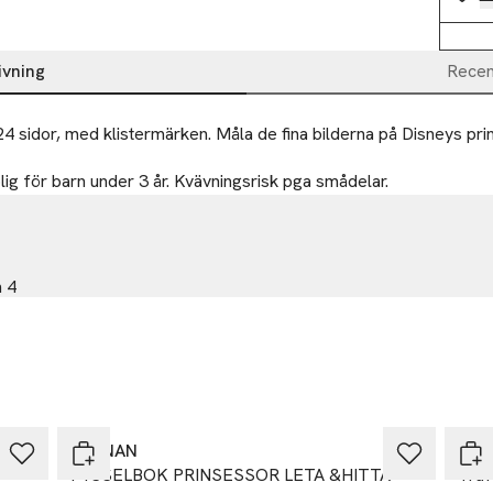
ivning
Recen
 sidor, med klistermärken. Måla de fina bilderna på Disneys pri
lig för barn under 3 år. Kvävningsrisk pga smådelar.
 4
mö
@egmont.se
-20%
-20
r
KÄRNAN
SEN
PYSSELBOK PRINSESSOR LETA &HITTA
Träf