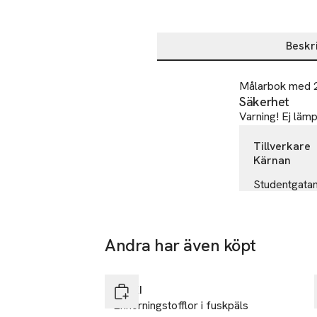
Beskr
Beskrivning
Målarbok med 24
Säkerhet
Varning! Ej lämp
Tillverkare
Kärnan
Studentgatan
211 38 Mal
Sweden
-25%
Andra har även köpt
orderkontor
E-post
Nyhet
Hoppa över bildspelet
Mobilnumme
RIKIKI
SKU: 66512088
Enhörningstofflor i fuskpäls