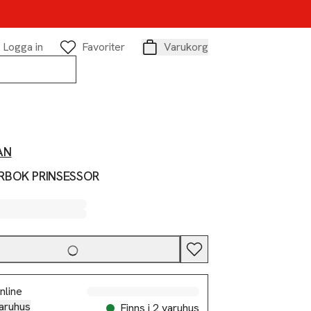
Logga in
Favoriter
Varukorg
Varukorg
AN
RBOK PRINSESSOR
nline
aruhus
Finns i 2 varuhus