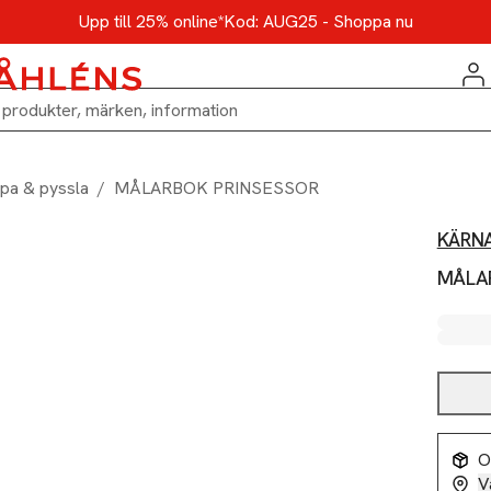
Upp till 25% online*
Kod: AUG25 - Shoppa nu
pa & pyssla
/
MÅLARBOK PRINSESSOR
KÄRN
MÅLA
O
V