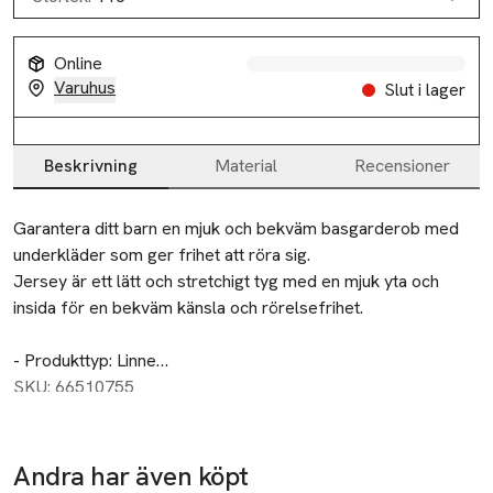
Online
Varuhus
Slut i lager
Beskrivning
Material
Recensioner
Beskrivning
Garantera ditt barn en mjuk och bekväm basgarderob med 
underkläder som ger frihet att röra sig.

Jersey är ett lätt och stretchigt tyg med en mjuk yta och 
insida för en bekväm känsla och rörelsefrihet.

- Produkttyp: Linne

- Detaljer: 2-pack, Spetsdetalj
SKU: 66510755
Andra har även köpt