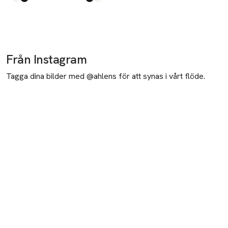
Produkten finns i färgerna:
White
Black
,
,
Produkten finns i färgerna:
Black
White
,
,
Från Instagram
Tagga dina bilder med @ahlens för att synas i vårt flöde.