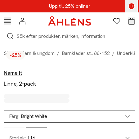
Hoppa till navigationsmenyn
Hoppa till innehåll
Hoppa till sidfot
Kod: AUG25 - Shoppa nu
Upp till 25% online*
Logga in
Favoriter
Var
Sök
Start
/
Barn & ungdom
/
Barnkläder stl. 86-152
/
Underkläd
-25%
Produktbilder
Hoppa över bildspelet
Produktinformation
Name It
Linne, 2-pack
Färg:
Bright White
Storlek:
116