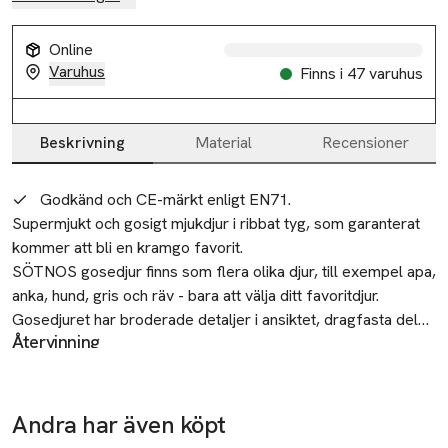
Slut i lager
Online
Varuhus
Finns i 47 varuhus
Beskrivning
Material
Recensioner
Slut i lager
Beskrivning
Godkänd och CE-märkt enligt EN71.
Supermjukt och gosigt mjukdjur i ribbat tyg, som garanterat 
kommer att bli en kramgo favorit.

SÖTNOS gosedjur finns som flera olika djur, till exempel apa, 
anka, hund, gris och räv - bara att välja ditt favoritdjur.

Gosedjuret har broderade detaljer i ansiktet, dragfasta delar 
Återvinning
och testade sömmar. 

Hangtag sorteras som papper.
Säkerhet
Godkänd och CE-märkt enligt EN71.

Ta bort lappar, plastdetaljer och snören innan leksaken ges
Andra har även köpt
till ett barn.
Ta bort lappar, plastdetaljer och snören innan leksaken ges 
-50%
-25%
-40%