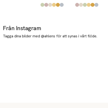
Produkten finns i färgerna:
Green
Dusty Pink
Pink
Yellow
Orange
Blue
,
,
,
,
,
,
Produkten finns i fä
Dusty Pink
Pink
Green
Yellow
Orange
Blue
,
,
,
,
,
,
Från Instagram
Tagga dina bilder med @ahlens för att synas i vårt flöde.