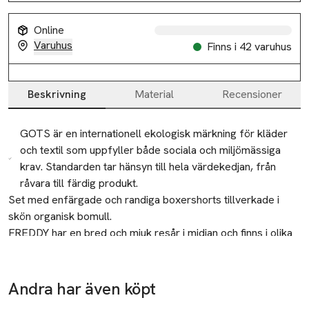
Slut i lager
Online
Varuhus
Finns i 42 varuhus
Beskrivning
Material
Recensioner
Beskrivning
GOTS är en internationell ekologisk märkning för kläder
och textil som uppfyller både sociala och miljömässiga
krav. Standarden tar hänsyn till hela värdekedjan, från
råvara till färdig produkt.
Set med enfärgade och randiga boxershorts tillverkade i 
skön organisk bomull.

FREDDY har en bred och mjuk resår i midjan och finns i olika 
utföranden.

Kommer i ett praktiskt 3-pack.

Återvinning
Andra har även köpt
Lämna gamla textilier till välgörenhet eller
• Kalsonger i organisk bomull
