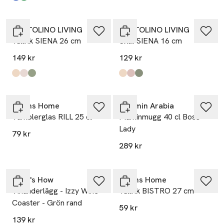
Produkten finns i färgerna:
Blue
Green
,
,
PORTOLINO LIVING
PORTOLINO LIVING
Tallrik SIENA 26 cm
Skål SIENA 16 cm
149 kr
129 kr
Produkten finns i färgerna:
Beige
Pink
Green
,
,
,
Produkten finns i färgerna:
Beige
Pink
Green
,
,
,
Nyhet
Åhléns Home
Moomin Arabia
Tumblerglas RILL 25 cl
Muminmugg 40 cl Boss
Lady
79 kr
289 kr
Here's How
Åhléns Home
Vinunderlägg - Izzy Wine
Tallrik BISTRO 27 cm
Coaster - Grön rand
59 kr
139 kr