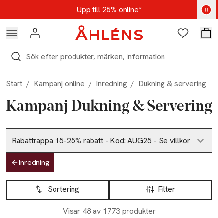
Hoppa till navigationsmenyn
Hoppa till innehåll
Hoppa till sidfot
Kod: AUG25 - Shoppa nu
Upp till 25% online*
Logga in
Favoriter
Var
Sök
Start
/
Kampanj online
/
Inredning
/
Dukning & servering
Kampanj Dukning & Servering
Rabattrappa 15-25% rabatt - Kod: AUG25 - Se villkor
Hoppa till produktsidan
Inredning
Hoppa till produktsidan
Lista över produkter
Sortering
Filter
Visar 48 av 1773 produkter