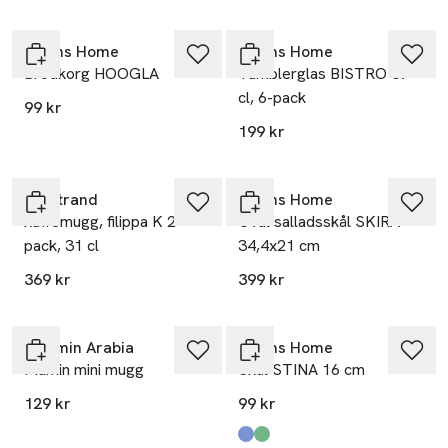
Åhléns Home
Åhléns Home
Brödkorg HOOGLA
Tumblerglas BISTRO 37
cl, 6-pack
99 kr
199 kr
Rörstrand
Åhléns Home
kaffemugg, filippa K 2-
Oval salladsskål SKIRA
pack, 31 cl
34,4x21 cm
369 kr
399 kr
Moomin Arabia
Åhléns Home
Mumin mini mugg
Skål STINA 16 cm
129 kr
99 kr
Produkten finns i färgerna:
Blue
Green
,
,