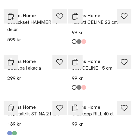
Åhléns Home
Åhléns Home
Bestickset HAMMER 16
Assiett CELINE 22 cm
delar
99 kr
599 kr
Produkten finns i färgerna:
White
Grey
Pink
,
,
,
Åhléns Home
Åhléns Home
Ostkupa i akacia
Skål CELINE 15 cm
299 kr
99 kr
Produkten finns i färgerna:
White
Grey
Pink
,
,
,
Åhléns Home
Åhléns Home
Sopptallrik STINA 21 cm
Glaskopp RILL 40 cl
139 kr
99 kr