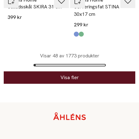
Salladsskål SKIRA 31 cm
Serveringsfat STINA
30x17 cm
399 kr
299 kr
Produkten finns i färgerna:
Blue
Green
,
,
Visar 48 av 1773 produkter
Visa fler
Sidfot