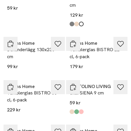
cm
59 kr
129 kr
Produkten finns i färgerna:
Mid Grey
Beige
White
,
,
,
Åhléns Home
Åhléns Home
Dukunderlägg 130x230
Tumblerglas BISTRO 22
cm
cl, 6-pack
99 kr
179 kr
Åhléns Home
PORTOLINO LIVING
Tumblerglas BISTRO 55
Skål SIENA 9 cm
cl, 6-pack
59 kr
229 kr
Produkten finns i färgerna:
Beige
Green
Pink
,
,
,
Åhléns Home
Åhléns Home