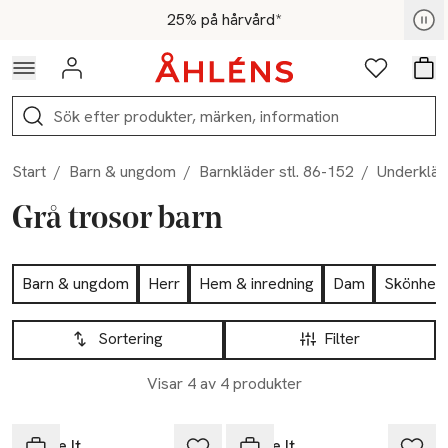
Hoppa till navigationsmenyn
Hoppa till innehåll
Hoppa till sidfot
För medlemmar - Shoppa nu
25% på hårvård*
Logga in
Favoriter
Var
Sök
Start
/
Barn & ungdom
/
Barnkläder stl. 86-152
/
Underkläd
Grå trosor barn
Hoppa till produktsidan
Barn & ungdom
Herr
Hem & inredning
Dam
Skönhet
Hoppa till produktsidan
Lista över produkter
Sortering
Filter
Visar 4 av 4 produkter
-25%
-25%
Name It
Name It