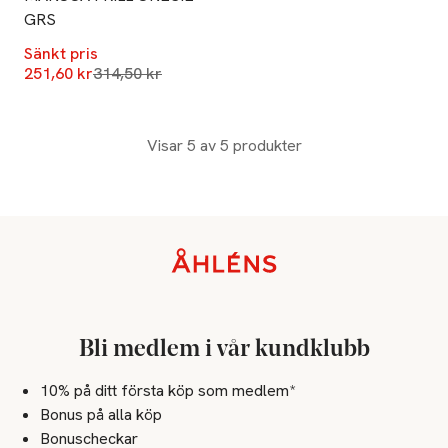
GRS
Sänkt pris
Lägsta pris 30 dagar
251,60 kr
314,50 kr
Visar 5 av 5 produkter
Sidfot
Bli medlem i vår kundklubb
10% på ditt första köp som medlem*
Bonus på alla köp
Bonuscheckar