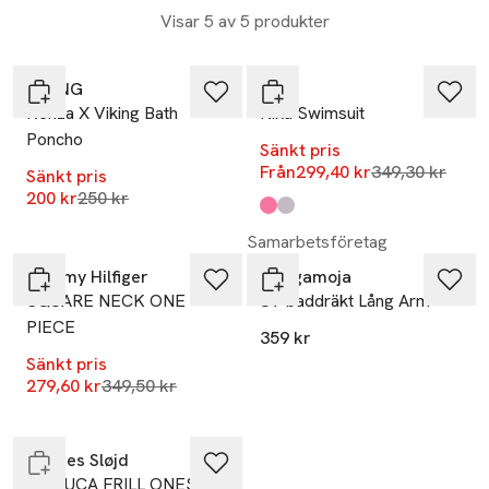
Visar 5 av 5 produkter
-20%
-14%
VIKING
Molo
Kenza X Viking Bath
Nika Swimsuit
Poncho
Sänkt pris
Lägsta pris 30
Från
299,40 kr
349,30 kr
Sänkt pris
Lägsta pris 30 dagar
200 kr
250 kr
Produkten finns i färgerna:
Pink Face
Orchid Tiger
,
,
-20%
Samarbetsföretag
Tommy Hilfiger
Geggamoja
SQUARE NECK ONE
Uv-baddräkt Lång Arm
PIECE
359 kr
Sänkt pris
-20%
Lägsta pris 30 dagar
279,60 kr
349,50 kr
Endast i varuhus
Konges Sløjd
MANUCA FRILL ONESIE