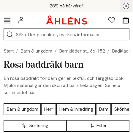
Hoppa till navigationsmenyn
Hoppa till innehåll
Hoppa till sidfot
För medlemmar - Shoppa nu
25% på hårvård*
Logga in
Favoriter
Var
Sök
Start
/
Barn & ungdom
/
Barnkläder stl. 86-152
/
Badkläder
Rosa baddräkt barn
En rosa baddräkt för barn ger en lekfull och färgglad look.
Mjuka material gör den skön att bära hela dagen! Se hela
sortimentet här.
Hoppa till produktsidan
Barn & ungdom
Herr
Hem & inredning
Dam
Skönhet
Hoppa till produktsidan
Lista över produkter
Sortering
Filter