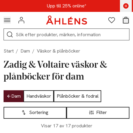
Hoppa till navigationsmenyn
Hoppa till innehåll
Hoppa till sidfot
Kod: AUG25 - Shoppa nu
Upp till 25% online*
Logga in
Favoriter
Var
Sök
Start
/
Dam
/
Väskor & plånböcker
Zadig & Voltaire väskor &
plånböcker för dam
Hoppa till produktsidan
Dam
Handväskor
Plånböcker & fodral
Hoppa till produktsidan
Lista över produkter
Sortering
Filter
Visar 17 av 17 produkter
Nyhet