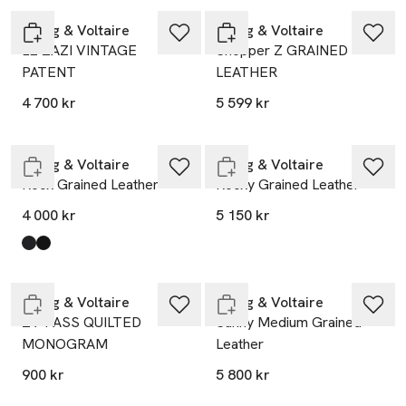
Zadig & Voltaire
Zadig & Voltaire
LE ZAZI VINTAGE
Shopper Z GRAINED
PATENT
LEATHER
4 700 kr
5 599 kr
Endast i varuhus
Slut i lager
Zadig & Voltaire
Zadig & Voltaire
Rock Grained Leather
Rocky Grained Leather
4 000 kr
5 150 kr
Produkten finns i färgerna:
Noir
Noir Gold
,
,
Slut i lager
Endast i varuhus
Zadig & Voltaire
Zadig & Voltaire
ZV PASS QUILTED
Sunny Medium Grained
MONOGRAM
Leather
900 kr
5 800 kr
Endast i varuhus
Endast i varuhus