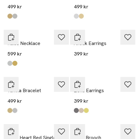
499 kr
499 kr
Produkten finns i färgerna:
Gold
Silver
,
,
Produkten finns i färgerna:
Silver
Gold
,
,
WOS
WOS
Raisa Necklace
Anouk Earrings
599 kr
399 kr
Produkten finns i färgerna:
Silver
Gold
,
,
WOS
WOS
Yamka Bracelet
Zena Earrings
499 kr
399 kr
Produkten finns i färgerna:
Gold
Silver
,
,
Produkten finns i färgerna:
Transparent Black
Transparent Beige
Transparent Green
,
,
,
WOS
WOS
Claw Heart Red Single
Elise Brooch