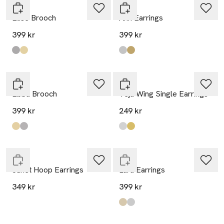
WOS
WOS
Elise Brooch
Ann Earrings
399 kr
399 kr
Produkten finns i färgerna:
Silver
Gold
,
,
Produkten finns i färgerna:
Silver
Gold
,
,
WOS
WOS
Ebba Brooch
Veja Wing Single Earrings
399 kr
249 kr
Produkten finns i färgerna:
Gold
Silver
,
,
Produkten finns i färgerna:
Silver
Gold
,
,
Slut i lager
Endast i varuhus
WOS
WOS
Janet Hoop Earrings
Lara Earrings
349 kr
399 kr
Produkten finns i färgerna:
Gold
Silver
,
,
Endast i varuhus
Endast i varuhus