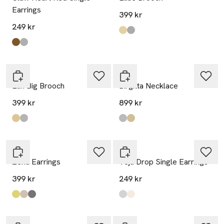
Earrings
399 kr
249 kr
Produkten finns i färgerna:
Gold
Silver
,
,
Produkten finns i färgerna:
Gold/Red
Silver/Red
,
,
WOS
WOS
Elin Big Brooch
Birgitta Necklace
399 kr
899 kr
Produkten finns i färgerna:
Gold
Silver
,
,
Produkten finns i färgerna:
Silver
Gold
,
,
WOS
WOS
Zena Earrings
Veja Drop Single Earrings
399 kr
249 kr
Produkten finns i färgerna:
Transparent Green
Transparent Beige
Transparent Black
,
,
,
Produkten finns i färgerna:
Silver/Pearl
Gold/Pearl
,
,