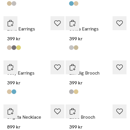
Produkten finns i färgerna:
Gold
Silver
,
,
Produkten finns i färgerna:
Blue
Orange
,
,
WOS
WOS
Zena Earrings
Solea Earrings
399 kr
399 kr
Produkten finns i färgerna:
Transparent Beige
Transparent Black
Transparent Green
,
,
,
Produkten finns i färgerna:
Silver
Gold
,
,
WOS
WOS
Jucy Earrings
Elin Big Brooch
399 kr
399 kr
Produkten finns i färgerna:
Orange
Blue
,
,
Produkten finns i färgerna:
Silver
Gold
,
,
WOS
WOS
Birgitta Necklace
Ebba Brooch
899 kr
399 kr