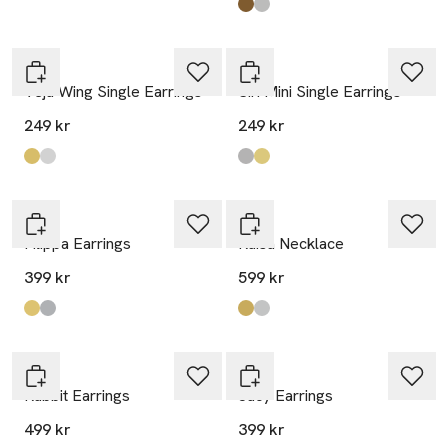
Produkten finns i färgerna:
Gold
Silver/Clear
,
,
WOS
WOS
Veja Wing Single Earrings
Siri Mini Single Earrings
249 kr
249 kr
Produkten finns i färgerna:
Gold
Silver
,
,
Produkten finns i färgerna:
Silver
Gold
,
,
WOS
WOS
Filippa Earrings
Raisa Necklace
399 kr
599 kr
Produkten finns i färgerna:
Gold
Silver
,
,
Produkten finns i färgerna:
Gold
Silver
,
,
WOS
WOS
Rabbit Earrings
Jucy Earrings
499 kr
399 kr