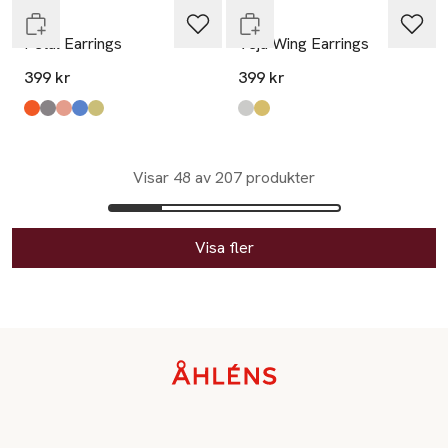
WOS
WOS
Petal Earrings
Veja Wing Earrings
399 kr
399 kr
Produkten finns i färgerna:
Red
Black
Pink
Blue
Light Green
,
,
,
,
,
Produkten finns i färgerna:
Silver
Gold
,
,
Visar 48 av 207 produkter
Visa fler
Sidfot