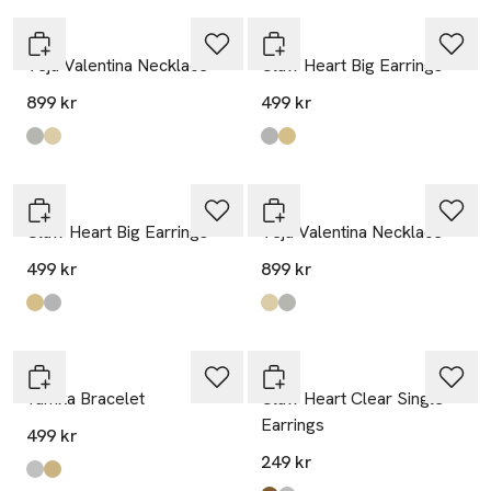
WOS
WOS
Veja Valentina Necklace
Claw Heart Big Earrings
899 kr
499 kr
Produkten finns i färgerna:
Silver
Gold
,
,
Produkten finns i färgerna:
Silver
Gold
,
,
WOS
WOS
Claw Heart Big Earrings
Veja Valentina Necklace
499 kr
899 kr
Produkten finns i färgerna:
Gold
Silver
,
,
Produkten finns i färgerna:
Gold
Silver
,
,
WOS
WOS
Yamka Bracelet
Claw Heart Clear Single
Earrings
499 kr
249 kr
Produkten finns i färgerna:
Silver
Gold
,
,