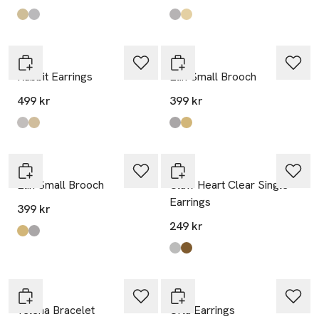
Produkten finns i färgerna:
Gold
Silver
,
,
Produkten finns i färgerna:
Silver
Gold
,
,
WOS
WOS
Rabbit Earrings
Elin Small Brooch
499 kr
399 kr
Produkten finns i färgerna:
Silver
Gold
,
,
Produkten finns i färgerna:
Silver
Gold
,
,
WOS
WOS
Elin Small Brooch
Claw Heart Clear Single
Earrings
399 kr
249 kr
Produkten finns i färgerna:
Gold
Silver
,
,
Produkten finns i färgerna:
Silver/Clear
Gold
,
,
WOS
WOS
Yelena Bracelet
Orla Earrings