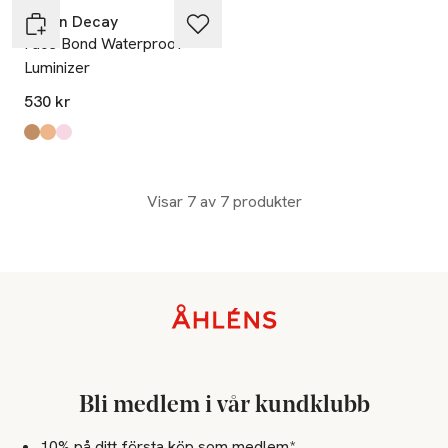
Urban Decay
Face Bond Waterproof
Luminizer
530 kr
Produkten finns i färgerna:
Half Baked
Space Cowboy
Mirror Ball
,
,
,
Visar 7 av 7 produkter
Sidfot
Bli medlem i vår kundklubb
10% på ditt första köp som medlem*