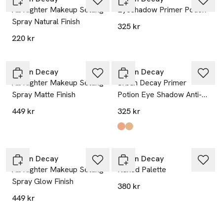
All Nighter Makeup Setting
Eyeshadow Primer Potion
Spray Natural Finish
325 kr
220 kr
Urban Decay
Urban Decay
All Nighter Makeup Setting
Urban Decay Primer
Spray Matte Finish
Potion Eye Shadow Anti-
Aging
449 kr
325 kr
Produkten finns i färgerna:
Primer Potion Anti-Age
Primer Potion Eden
,
,
Urban Decay
Urban Decay
All Nighter Makeup Setting
Naked Palette
Spray Glow Finish
380 kr
449 kr