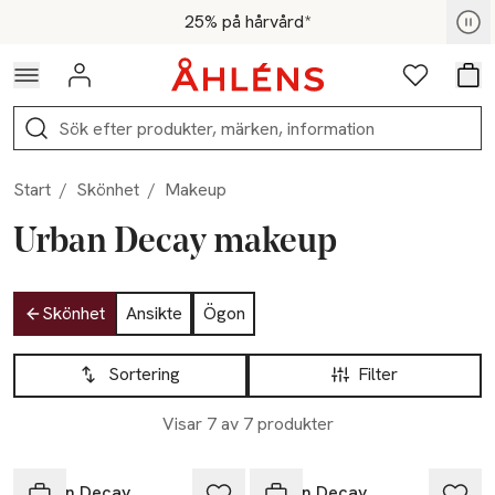
Hoppa till navigationsmenyn
Hoppa till innehåll
Hoppa till sidfot
För medlemmar - Shoppa nu
25% på hårvård*
Logga in
Favoriter
Var
Sök
Start
/
Skönhet
/
Makeup
Urban Decay makeup
Hoppa till produktsidan
Skönhet
Ansikte
Ögon
Hoppa till produktsidan
Lista över produkter
Sortering
Filter
Visar 7 av 7 produkter
Urban Decay
Urban Decay