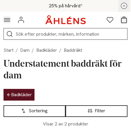
Hoppa till navigationsmenyn
Hoppa till innehåll
Hoppa till sidfot
För medlemmar - Shoppa nu
25% på hårvård*
Logga in
Favoriter
Var
Sök
Start
/
Dam
/
Badkläder
/
Baddräkt
Understatement baddräkt för
dam
Hoppa till produktsidan
Badkläder
Hoppa till produktsidan
Lista över produkter
Sortering
Filter
Visar 2 av 2 produkter