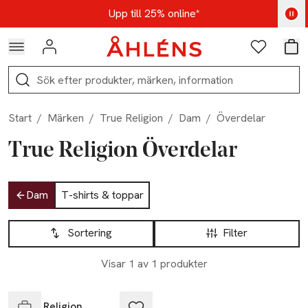
Hoppa till navigationsmenyn
Hoppa till innehåll
Hoppa till sidfot
Kod: AUG25 - Shoppa nu
Upp till 25% online*
Logga in
Favoriter
Var
Sök
Start
/
Märken
/
True Religion
/
Dam
/
Överdelar
True Religion Överdelar
Hoppa till produktsidan
Dam
T-shirts & toppar
Hoppa till produktsidan
Lista över produkter
Sortering
Filter
Visar 1 av 1 produkter
Slut i lager
True Religion