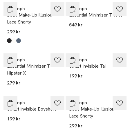
Triumph
Triumph
Body Make-Up Illusion
Essential Minimizer T W X
Lace Shorty
549 kr
299 kr
Produkten finns i färgerna:
Black
Ecru White
Indigo Veil
,
,
,
Triumph
Triumph
Essential Minimizer T
Smart Invisible Tai
Hipster X
199 kr
279 kr
Triumph
Triumph
Smart Invisible Boyshort
Body Make-Up Illusion
Lace Shorty
199 kr
299 kr