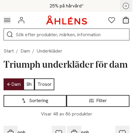
Hoppa till navigationsmenyn
Hoppa till innehåll
Hoppa till sidfot
För medlemmar - Shoppa nu
25% på hårvård*
Logga in
Favoriter
Var
Sök
Start
/
Dam
/
Underkläder
Triumph underkläder för dam
Hoppa till produktsidan
Dam
Bh
Trosor
Hoppa till produktsidan
Lista över produkter
Sortering
Filter
Visar 48 av 86 produkter
Triumph
Triumph