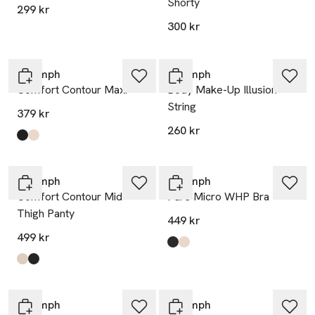
Shorty
299 kr
300 kr
Triumph
Triumph
Comfort Contour Maxi
Body Make-Up Illusion
String
379 kr
260 kr
Produkten finns i färgerna:
Black
Nude Beige
,
,
Triumph
Triumph
Comfort Contour Mid-
Pure Micro WHP Bra
Thigh Panty
449 kr
499 kr
Produkten finns i färgerna:
Black
Cameo Beige
,
,
Produkten finns i färgerna:
Nude Beige
Black
,
,
Triumph
Triumph