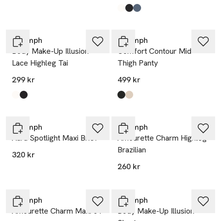
Produkten finns i färgerna:
Ecru White
Black
Indigo Veil
,
,
,
Triumph
Triumph
Body Make-Up Illusion
Comfort Contour Mid-
Lace Highleg Tai
Thigh Panty
299 kr
499 kr
Produkten finns i färgerna:
Ecru White
Black
,
,
Produkten finns i färgerna:
Black
Nude Beige
,
,
Triumph
Triumph
Aura Spotlight Maxi Brief
Amourette Charm Highleg
Brazilian
320 kr
260 kr
Triumph
Triumph
Amourette Charm Maxi 01
Body Make-Up Illusion