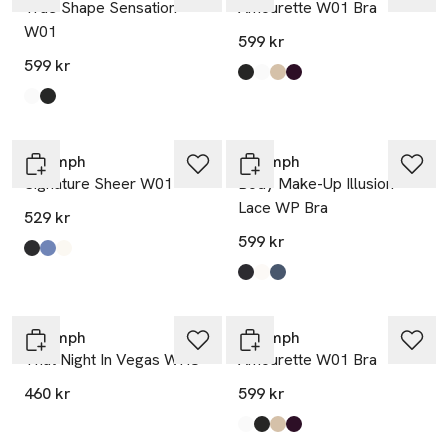
True Shape Sensation
Amourette W01 Bra
W01
599 kr
599 kr
Produkten finns i färgerna:
Black
White
Beige
Claret
,
,
,
,
Produkten finns i färgerna:
White
Black
,
,
Triumph
Triumph
Signature Sheer W01
Body Make-Up Illusion
Lace WP Bra
529 kr
599 kr
Produkten finns i färgerna:
Black
Jacaranda
Ecru White
,
,
,
Produkten finns i färgerna:
Black
Ecru White
Indigo Veil
,
,
,
Triumph
Triumph
That Night In Vegas WHU
Amourette W01 Bra
460 kr
599 kr
Produkten finns i färgerna:
White
Black
Beige
Claret
,
,
,
,