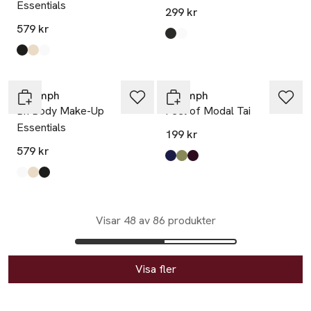
Essentials
299 kr
579 kr
Produkten finns i färgerna:
Black
White
,
,
Produkten finns i färgerna:
Black
Nude Beige
White
,
,
,
Nyhet
Triumph
Triumph
Bh Body Make-Up
Feel of Modal Tai
Essentials
199 kr
579 kr
Produkten finns i färgerna:
Admiral
Olive Gold
Claret
,
,
,
Produkten finns i färgerna:
White
Nude Beige
Black
,
,
,
Visar 48 av 86 produkter
Visa fler