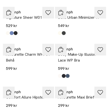
Triumph
Triumph
Signature Sheer W01
Behå Urban Minimizer W
529 kr
549 kr
Produkten finns i färgerna:
Ecru White
Jacaranda
Black
,
,
,
Produkten finns i färgerna:
Vanilla
Black
,
,
Triumph
Triumph
Amourette Charm WHP01
Body Make-Up Illusion
Behå
Lace WP Bra
599 kr
599 kr
Produkten finns i färgerna:
Ecru White
Black
Indigo Veil
,
,
,
Triumph
Triumph
Comfort Allure Hipster
Amourette Maxi Brief
299 kr
299 kr