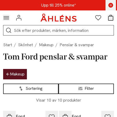
Hoppa till navigationsmenyn
Hoppa till innehåll
Hoppa till sidfot
Kod: AUG25 - Shoppa nu
Upp till 25% online*
Logga in
Favoriter
Var
Sök
Start
/
Skönhet
/
Makeup
/
Penslar & svampar
Tom Ford penslar & svampar
Hoppa till produktsidan
Makeup
Hoppa till produktsidan
Lista över produkter
Sortering
Filter
Visar 10 av 10 produkter
Tom Ford
Tom Ford