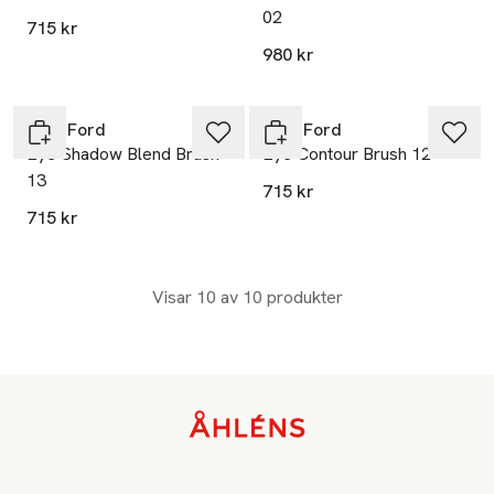
02
715 kr
980 kr
Tom Ford
Tom Ford
Eye Shadow Blend Brush
Eye Contour Brush 12
13
715 kr
715 kr
Visar 10 av 10 produkter
Sidfot