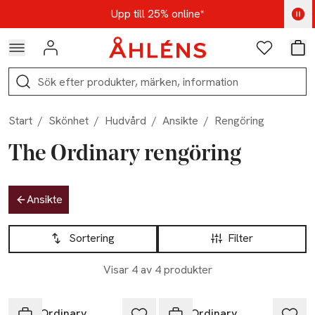
Hoppa till navigationsmenyn
Hoppa till innehåll
Hoppa till sidfot
Kod: AUG25 - Shoppa nu
Upp till 25% online*
Logga in
Favoriter
Var
Sök
Start
/
Skönhet
/
Hudvård
/
Ansikte
/
Rengöring
The Ordinary rengöring
Hoppa till produktsidan
Ansikte
Hoppa till produktsidan
Lista över produkter
Sortering
Filter
Visar 4 av 4 produkter
The Ordinary
The Ordinary