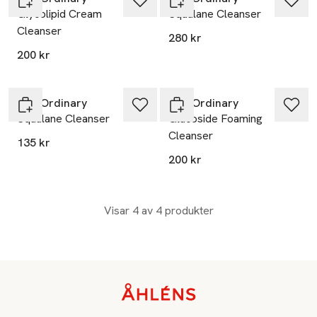
Glycolipid Cream
Squalane Cleanser
Cleanser
280 kr
200 kr
The Ordinary
The Ordinary
Squalane Cleanser
Glucoside Foaming
Cleanser
135 kr
200 kr
Visar 4 av 4 produkter
Sidfot