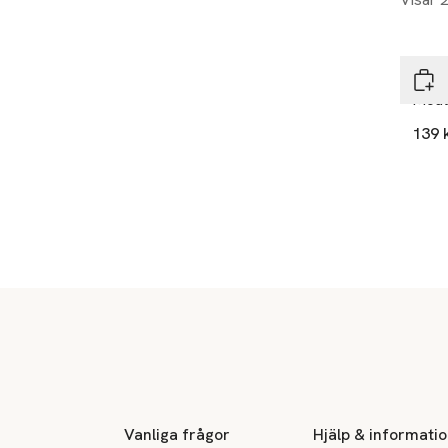
The 
Mout
139 
Sidfot
Vanliga frågor
Hjälp & informati