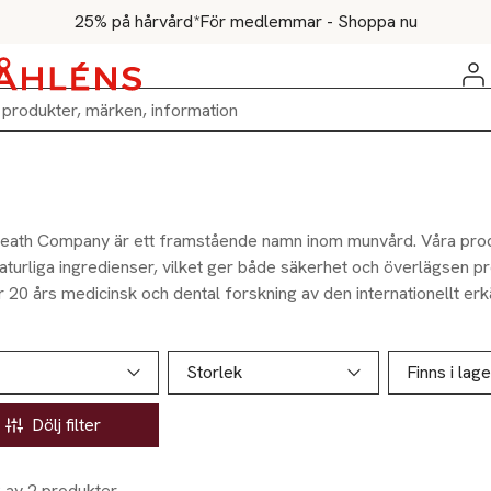
25% på hårvård*
För medlemmar - Shoppa nu
eath Company är ett framstående namn inom munvård. Våra produ
aturliga ingredienser, vilket ger både säkerhet och överlägsen pr
r 20 års medicinsk och dental forskning av den internationellt er
äkt, Dr. Harold Katz. Vår Fresh Breath Formula, erkänd av tandläk
t effektiva långsiktiga lösningen för att förebygga dålig andedrä
ill produktsidan
ver produkter
d från tillfälliga korrigeringar, bekämpar den aktivt dålig andedr
Storlek
Finns i lage
 På The Breath Co. prioriterar vi autenticitet och resultat, och erb
örtroende som varar.
Dölj filter
2 av 2 produkter