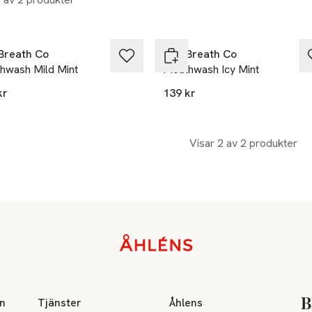
Breath Co
The Breath Co
hwash Mild Mint
Mouthwash Icy Mint
kr
139 kr
Visar 2 av 2 produkter
on
Tjänster
Åhlens
B