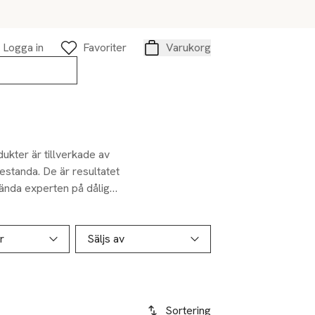
Logga in
Favoriter
Varukorg
Varukorg
kter är tillverkade av
estanda. De är resultatet
kända experten på dålig
are över hela världen, är
kt utan recept. Till
äkt i imponerande 12
r
Säljs av
juder en fläkt av
Sortering