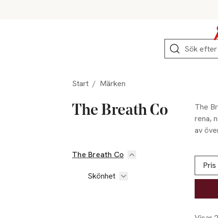
Hoppa till produktnavigation
Hoppa till innehåll
Hoppa till sidfot
Sök
Start
/
Märken
The Br
The Breath Co
rena, n
av öve
andedr
den mes
The Breath Co
Hoppa till produktsidan
Hoppa t
Lista ö
skillna
Pris
Skönhet
timmar.
självf
Visar 