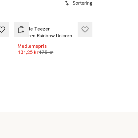
Sortering
-25%
Tangle Teezer
r
Children Rainbow Unicorn
Medlemspris
Lägsta pris 30 dagar
131,25 kr
175 kr
r