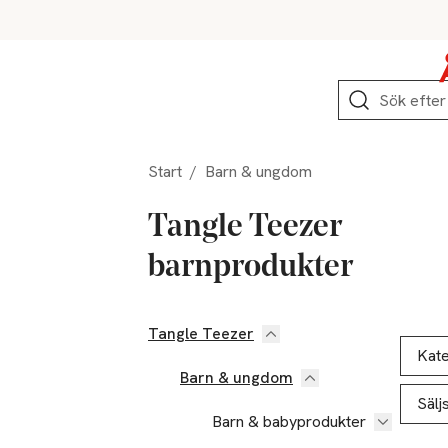
Hoppa till produktnavigation
Hoppa till innehåll
Hoppa till sidfot
Sök
Start
/
Barn & ungdom
Tangle Teezer
barnprodukter
Tangle Teezer
Hoppa till produktsidan
Hoppa t
Lista ö
Kate
Barn & ungdom
Sälj
Barn & babyprodukter