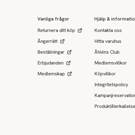
Vanliga frågor
Hjälp & informati
Returnera ditt köp
Kontakta oss
Ångerrätt
Hitta varuhus
Beställningar
Åhléns Club
Erbjudanden
Medlemsvillkor
Medlemskap
Köpvillkor
Integritetspolicy
Kampanjreservatio
Produktåterkallels
Tillgängliga betalsätt