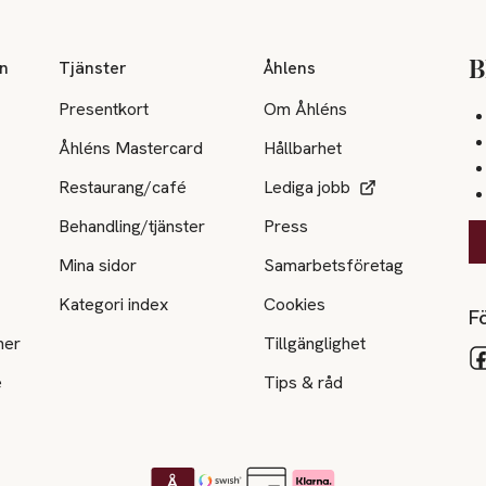
on
Tjänster
Åhlens
B
Presentkort
Om Åhléns
Åhléns Mastercard
Hållbarhet
Restaurang/café
Lediga jobb
Behandling/tjänster
Press
Mina sidor
Samarbetsföretag
Kategori index
Cookies
Fö
ner
Tillgänglighet
e
Tips & råd