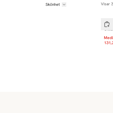
Visar 
Skönhet
-25
Tang
Child
Medl
131,
Sidfot