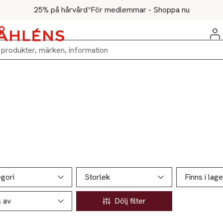
25% på hårvård*
För medlemmar - Shoppa nu
ill produktsidan
ver produkter
gori
Storlek
Finns i lage
s av
Dölj filter