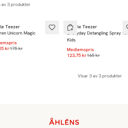
3 av 3 produkter
%
-25%
le Teezer
Tangle Teezer
ren Unicorn Magic
Everyday Detangling Spray fo
Kids
emspris
Lägsta pris 30 dagar
25 kr
175 kr
Medlemspris
Lägsta pris 30 daga
123,75 kr
165 kr
Visar 3 av 3 produkter