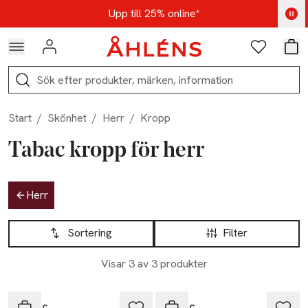
Hoppa till navigationsmenyn
Hoppa till innehåll
Hoppa till sidfot
Kod: AUG25 - Shoppa nu
Upp till 25% online*
Logga in
Favoriter
Var
Sök
Start
/
Skönhet
/
Herr
/
Kropp
Tabac kropp för herr
Hoppa till produktsidan
Herr
Hoppa till produktsidan
Lista över produkter
Sortering
Filter
Visar 3 av 3 produkter
Tabac
Tabac