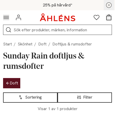
Hoppa till navigationsmenyn
Hoppa till innehåll
Hoppa till sidfot
För medlemmar - Shoppa nu
25% på hårvård*
Logga in
Favoriter
Var
Sök
Start
/
Skönhet
/
Doft
/
Doftljus & rumsdofter
Sunday Rain doftljus &
rumsdofter
Hoppa till produktsidan
Doft
Hoppa till produktsidan
Lista över produkter
Sortering
Filter
Visar 1 av 1 produkter