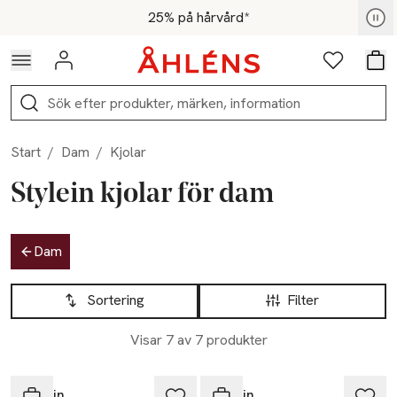
Hoppa till navigationsmenyn
Hoppa till innehåll
Hoppa till sidfot
För medlemmar - Shoppa nu
25% på hårvård*
Logga in
Favoriter
Var
Sök
Start
/
Dam
/
Kjolar
Stylein kjolar för dam
Hoppa till produktsidan
Dam
Hoppa till produktsidan
Lista över produkter
Sortering
Filter
Visar 7 av 7 produkter
-20%
-20%
Stylein
Stylein