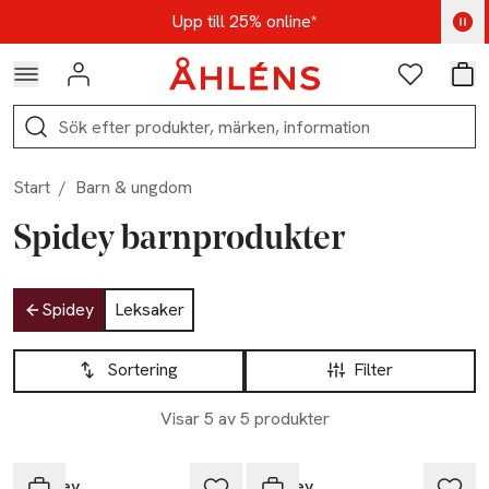
Hoppa till navigationsmenyn
Hoppa till innehåll
Hoppa till sidfot
Kod: AUG25 - Shoppa nu
Upp till 25% online*
Logga in
Favoriter
Var
Sök
Start
/
Barn & ungdom
Spidey barnprodukter
Hoppa till produktsidan
Spidey
Leksaker
Hoppa till produktsidan
Lista över produkter
Sortering
Filter
Visar 5 av 5 produkter
-20%
-20%
Spidey
Spidey