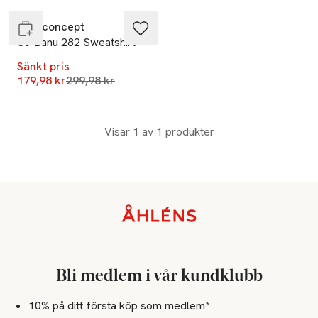
Soyaconcept
Sc-Banu 282 Sweatshirt
Sänkt pris
Lägsta pris 30 dagar
179,98 kr
299,98 kr
Visar 1 av 1 produkter
Sidfot
Bli medlem i vår kundklubb
10% på ditt första köp som medlem*