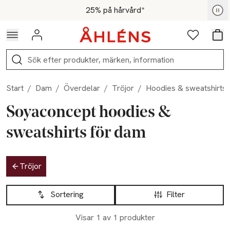
Hoppa till navigationsmenyn
Hoppa till innehåll
Hoppa till sidfot
För medlemmar - Shoppa nu
25% på hårvård*
Logga in
Favoriter
Var
Sök
Start
/
Dam
/
Överdelar
/
Tröjor
/
Hoodies & sweatshirts
Soyaconcept hoodies &
sweatshirts för dam
Hoppa till produktsidan
Tröjor
Hoppa till produktsidan
Lista över produkter
Sortering
Filter
-40%
Visar 1 av 1 produkter
Endast i varuhus