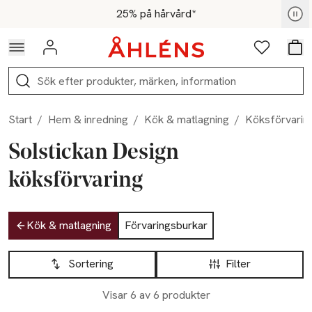
Hoppa till navigationsmenyn
Hoppa till innehåll
Hoppa till sidfot
För medlemmar - Shoppa nu
25% på hårvård*
Logga in
Favoriter
Var
Sök
Start
/
Hem & inredning
/
Kök & matlagning
/
Köksförvarin
Solstickan Design
köksförvaring
Hoppa till produktsidan
Kök & matlagning
Förvaringsburkar
Hoppa till produktsidan
Lista över produkter
Sortering
Filter
Visar 6 av 6 produkter