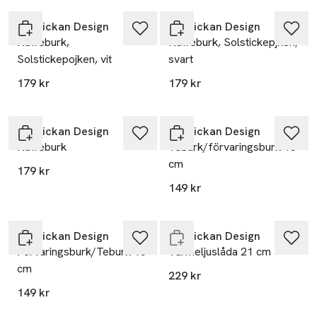
Solstickan Design
Solstickan Design
Kaffeburk,
Kaffeburk, Solstickepjken,
Solstickepojken, vit
svart
179 kr
179 kr
Solstickan Design
Solstickan Design
Kaffeburk
Teburk/förvaringsburk 15
cm
179 kr
149 kr
Endast i varuhus
Solstickan Design
Solstickan Design
Förvaringsburk/Teburk 15
Värmeljuslåda 21 cm
cm
229 kr
149 kr