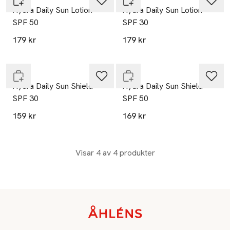
Hydra Daily Sun Lotion
Hydra Daily Sun Lotion
SPF 50
SPF 30
25% vid köp över 200kr
25% vid köp över 200kr
179 kr
179 kr
Endast i varuhus
Endast i varuhus
Skir
Skir
Hydra Daily Sun Shield
Hydra Daily Sun Shield
SPF 30
SPF 50
159 kr
169 kr
Visar 4 av 4 produkter
Sidfot