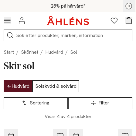
Hoppa till navigationsmenyn
Hoppa till innehåll
Hoppa till sidfot
För medlemmar - Shoppa nu
25% på hårvård*
Logga in
Favoriter
Var
Sök
Start
/
Skönhet
/
Hudvård
/
Sol
Skir sol
Hoppa till produktsidan
Hudvård
Solskydd & solvård
Hoppa till produktsidan
Lista över produkter
Sortering
Filter
Visar 4 av 4 produkter
25% vid köp över 200kr
25% vid köp över 200kr
Skir
Skir