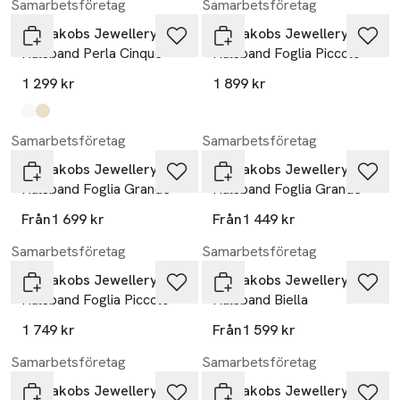
Samarbetsföretag
Samarbetsföretag
Sif Jakobs Jewellery
Sif Jakobs Jewellery
Halsband Perla Cinque
Halsband Foglia Piccolo
1 299 kr
1 899 kr
Produkten finns i färgerna:
925 sterling silver
18k gold plated
,
,
Samarbetsföretag
Samarbetsföretag
Sif Jakobs Jewellery
Sif Jakobs Jewellery
Halsband Foglia Grande
Halsband Foglia Grande
Från
1 699 kr
Från
1 449 kr
Samarbetsföretag
Samarbetsföretag
Sif Jakobs Jewellery
Sif Jakobs Jewellery
Halsband Foglia Piccolo
Halsband Biella
1 749 kr
Från
1 599 kr
Samarbetsföretag
Samarbetsföretag
Sif Jakobs Jewellery
Sif Jakobs Jewellery