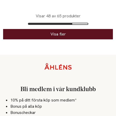
Produkten finns i färgerna:
silver
guld
,
,
Visar 48 av 65 produkter
Visa fler
Sidfot
Bli medlem i vår kundklubb
10% på ditt första köp som medlem*
Bonus på alla köp
Bonuscheckar