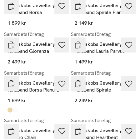
Sif Jakobs Jewellery
Sif Jakobs Jewellery
Halsband Borsa
Halsband Spirale Pianura
1 899 kr
2 149 kr
Samarbetsföretag
Samarbetsföretag
Sif Jakobs Jewellery
Sif Jakobs Jewellery
Halsband Glorenza
Halsband Lauria Parvus
2 499 kr
1 499 kr
Samarbetsföretag
Samarbetsföretag
Sif Jakobs Jewellery
Sif Jakobs Jewellery
Halsband Borsa Pianura
Halsband Spirale
1 899 kr
2 249 kr
Produkten finns i färgerna:
gold
silver
,
,
Samarbetsföretag
Samarbetsföretag
Sif Jakobs Jewellery
Sif Jakobs Jewellery
Bormio Chain
Halsband Heartbeat