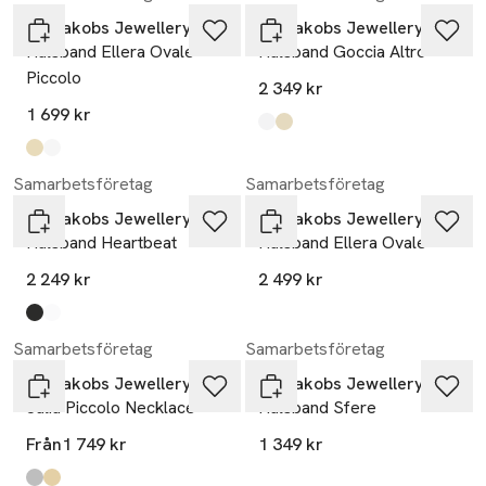
Sif Jakobs Jewellery
Sif Jakobs Jewellery
Halsband Ellera Ovale
Halsband Goccia Altro
Piccolo
2 349 kr
1 699 kr
Produkten finns i färgerna:
silver
gold
,
,
Produkten finns i färgerna:
gold
silver
,
,
Samarbetsföretag
Samarbetsföretag
Sif Jakobs Jewellery
Sif Jakobs Jewellery
Halsband Heartbeat
Halsband Ellera Ovale
2 249 kr
2 499 kr
Produkten finns i färgerna:
gold
silver
,
,
Samarbetsföretag
Samarbetsföretag
Sif Jakobs Jewellery
Sif Jakobs Jewellery
Julia Piccolo Necklace
Halsband Sfere
Från
1 749 kr
1 349 kr