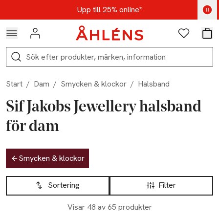
Hoppa till navigationsmenyn
Hoppa till innehåll
Hoppa till sidfot
Kod: AUG25 - Shoppa nu
Upp till 25% online*
Logga in
Favoriter
Var
Sök
Start
/
Dam
/
Smycken & klockor
/
Halsband
Sif Jakobs Jewellery halsband
för dam
Hoppa till produktsidan
Smycken & klockor
Hoppa till produktsidan
Lista över produkter
Sortering
Filter
Visar 48 av 65 produkter