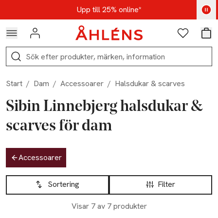
Hoppa till navigationsmenyn
Hoppa till innehåll
Hoppa till sidfot
Kod: AUG25 - Shoppa nu
Upp till 25% online*
Logga in
Favoriter
Var
Sök
Start
/
Dam
/
Accessoarer
/
Halsdukar & scarves
Sibin Linnebjerg halsdukar &
scarves för dam
Hoppa till produktsidan
Accessoarer
Hoppa till produktsidan
Lista över produkter
Sortering
Filter
Visar 7 av 7 produkter
Slut i lager