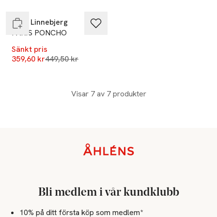
Endast i varuhus
Sibin Linnebjerg
PARIS PONCHO
Sänkt pris
Lägsta pris 30 dagar
359,60 kr
449,50 kr
Visar 7 av 7 produkter
Sidfot
Bli medlem i vår kundklubb
10% på ditt första köp som medlem*