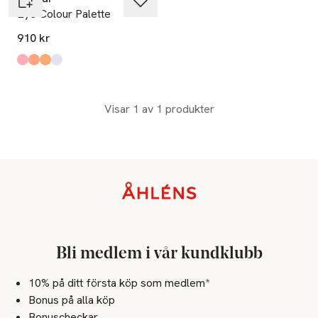
Eye Colour Palette
910 kr
Produkten finns i färgerna:
Petal Dance
Night Sparkle
Shiny Foliage
Frosty Twilight
,
,
,
,
Visar 1 av 1 produkter
Sidfot
Bli medlem i vår kundklubb
10% på ditt första köp som medlem*
Bonus på alla köp
Bonuscheckar