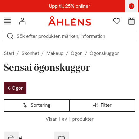
Hoppa till navigationsmenyn
Hoppa till innehåll
Hoppa till sidfot
Kod: AUG25 - Shoppa nu
Upp till 25% online*
Logga in
Favoriter
Var
Sök
Start
/
Skönhet
/
Makeup
/
Ögon
/
Ögonskuggor
Sensai ögonskuggor
Hoppa till produktsidan
Ögon
Hoppa till produktsidan
Lista över produkter
Sortering
Filter
Visar 1 av 1 produkter
Sensai