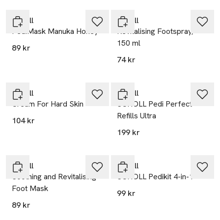
Scholl
Scholl
PediMask Manuka Honey
Revitalising Footspray,
150 ml
89 kr
74 kr
Scholl
Scholl
Cream For Hard Skin
SCHOLL Pedi Perfect
Refills Ultra
104 kr
199 kr
Scholl
Scholl
Soothing and Revitalising
SCHOLL Pedikit 4-in-1
Foot Mask
99 kr
89 kr