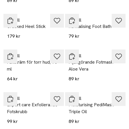
89 kr
89 kr
Scholl
Scholl
Cracked Heel Stick
Revitalising Foot Bath
179 kr
79 kr
Scholl
Scholl
Fuktkräm för torr hud, 75
Mjukgörande Fotmask
ml
Aloe Vera
64 kr
89 kr
Scholl
Scholl
Expert care Exfolierande
Moisturising PediMask -
Fotskrubb
Triple Oil
99 kr
89 kr