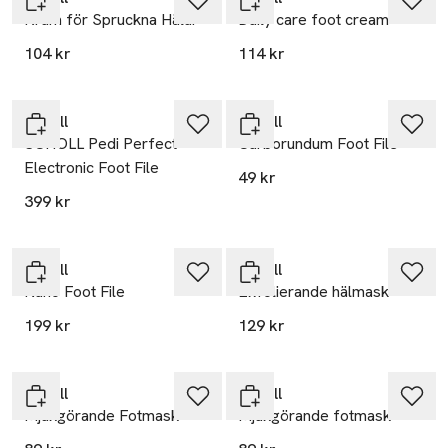
Kräm för Spruckna Hälar
Daily care foot cream
104 kr
114 kr
Scholl
Scholl
SCHOLL Pedi Perfect
Carborundum Foot File
Electronic Foot File
49 kr
399 kr
Scholl
Scholl
Nano Foot File
Exfolierande hälmask
199 kr
129 kr
Scholl
Scholl
Mjukgörande Fotmask
Mjukgörande fotmask