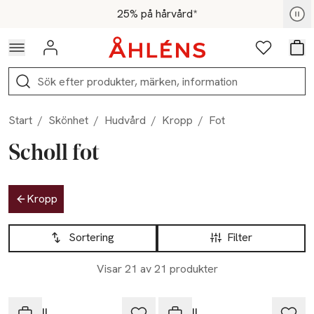
Hoppa till navigationsmenyn
Hoppa till innehåll
Hoppa till sidfot
För medlemmar - Shoppa nu
25% på hårvård*
Logga in
Favoriter
Var
Sök
Start
/
Skönhet
/
Hudvård
/
Kropp
/
Fot
Scholl fot
Hoppa till produktsidan
Kropp
Hoppa till produktsidan
Lista över produkter
Sortering
Filter
Visar 21 av 21 produkter
Scholl
Scholl