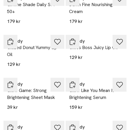
Gimme Shade Daily SPF
Damn Fine Nourishing
50+
Cream
179 kr
179 kr
Scandy
Scandy
Glazed Donut Yummy Lip
Gloss Boss Juicy Lip Oil
Oil
129 kr
129 kr
Scandy
Scandy
Glow Game: Strong
Glow Like You Mean It
Brightening Sheet Mask
Brightening Serum
39 kr
159 kr
Scandy
Scandy