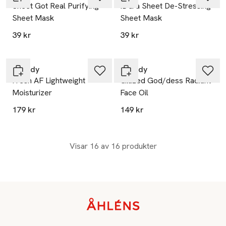
Sheet Got Real Purifying
IDG a Sheet De-Stressing
Sheet Mask
Sheet Mask
39 kr
39 kr
Scandy
Scandy
Fresh AF Lightweight
Glazed God/dess Radiant
Moisturizer
Face Oil
179 kr
149 kr
Visar 16 av 16 produkter
Sidfot