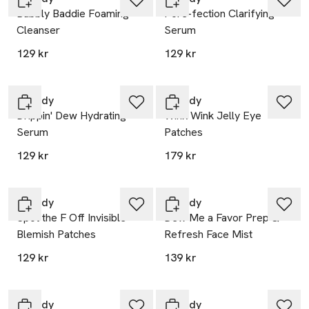
Bubbly Baddie Foaming
Pore-fection Clarifying
Cleanser
Serum
129 kr
129 kr
Scandy
Scandy
Drippin' Dew Hydrating
Wink Wink Jelly Eye
Serum
Patches
129 kr
179 kr
Scandy
Scandy
Spot the F Off Invisible
Dew Me a Favor Prep &
Blemish Patches
Refresh Face Mist
129 kr
139 kr
Scandy
Scandy