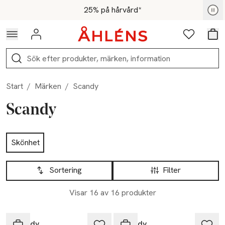
Hoppa till navigationsmenyn
Hoppa till innehåll
Hoppa till sidfot
För medlemmar - Shoppa nu
25% på hårvård*
Logga in
Favoriter
Var
Sök
Start
/
Märken
/
Scandy
Scandy
Hoppa till produktsidan
Skönhet
Hoppa till produktsidan
Lista över produkter
Sortering
Filter
Visar 16 av 16 produkter
Scandy
Scandy