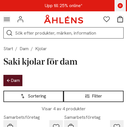
Hoppa till navigationsmenyn
Hoppa till innehåll
Hoppa till sidfot
Kod: AUG25 - Shoppa nu
Upp till 25% online*
Logga in
Favoriter
Var
Sök
Start
/
Dam
/
Kjolar
Saki kjolar för dam
Hoppa till produktsidan
Dam
Hoppa till produktsidan
Lista över produkter
Sortering
Filter
Visar 4 av 4 produkter
Samarbetsföretag
Samarbetsföretag
Saki
Saki