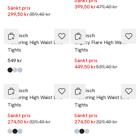
Sänkt pris
Lägsta pris 30 dag
399,50 kr
479,40 kr
Sänkt pris
Lägsta pris 30 dagar
299,50 kr
359,40 kr
-17%
Röhnisch
Röhnisch
Flattering High Waist Bike
Legacy Flare High Waist
Tights
Tights
549 kr
Sänkt pris
Lägsta pris 30 dag
449,50 kr
539,40 kr
Produkten finns i färgerna:
Black
Fruit Dove
Chambray Blue
,
,
,
-17%
-17%
Röhnisch
Röhnisch
Flattering High Waist Bike
Flattering High Waist Bike
Tights
Tights
Sänkt pris
Sänkt pris
Lägsta pris 30 dagar
Lägsta pris 30 dag
274,50 kr
329,40 kr
274,50 kr
329,40 kr
Produkten finns i färgerna:
Fruit Dove
Black
Chambray Blue
,
,
,
Produkten finns i färgerna:
Chambray Blue
Black
Fruit Dove
,
,
,