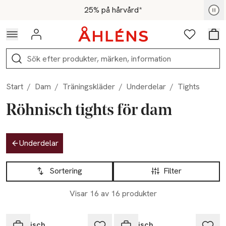
Hoppa till navigationsmenyn
Hoppa till innehåll
Hoppa till sidfot
För medlemmar - Shoppa nu
25% på hårvård*
Logga in
Favoriter
Var
Sök
Start
/
Dam
/
Träningskläder
/
Underdelar
/
Tights
Röhnisch tights för dam
Hoppa till produktsidan
Underdelar
Hoppa till produktsidan
Lista över produkter
Sortering
Filter
Visar 16 av 16 produkter
Röhnisch
Röhnisch