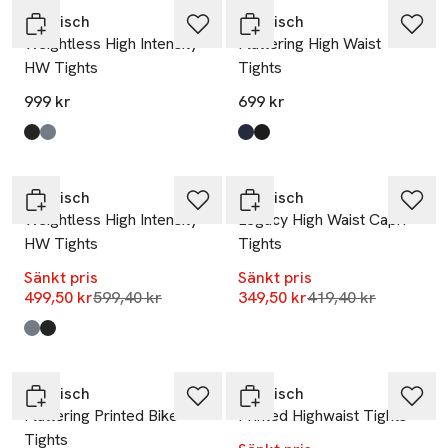
Röhnisch
Röhnisch
Weightless High Intensity
Flattering High Waist
HW Tights
Tights
999 kr
699 kr
Produkten finns i färgerna:
Black
Stormy Sea
,
,
Produkten finns i färgerna:
Indigo
Black
,
,
-17%
-17%
Röhnisch
Röhnisch
Weightless High Intensity
Legacy High Waist Capri
HW Tights
Tights
Sänkt pris
Sänkt pris
Lägsta pris 30 dagar
Lägsta pris 30 dag
499,50 kr
599,40 kr
349,50 kr
419,40 kr
Produkten finns i färgerna:
Stormy Sea
Black
,
,
-17%
-17%
Röhnisch
Röhnisch
Flattering Printed Bike
Printed Highwaist Tights
Tights