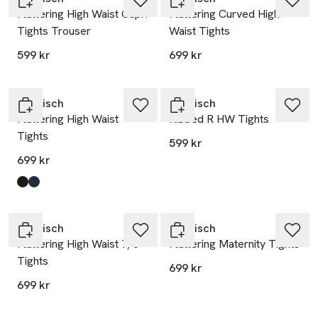
Flattering High Waist Capri
Flattering Curved High
Tights Trouser
Waist Tights
599 kr
699 kr
Röhnisch
Röhnisch
Flattering High Waist
Ribbed R HW Tights
Tights
599 kr
699 kr
Produkten finns i färgerna:
Black
Indigo
,
,
Röhnisch
Röhnisch
Flattering High Waist 7/8
Flattering Maternity Tights
Tights
699 kr
699 kr