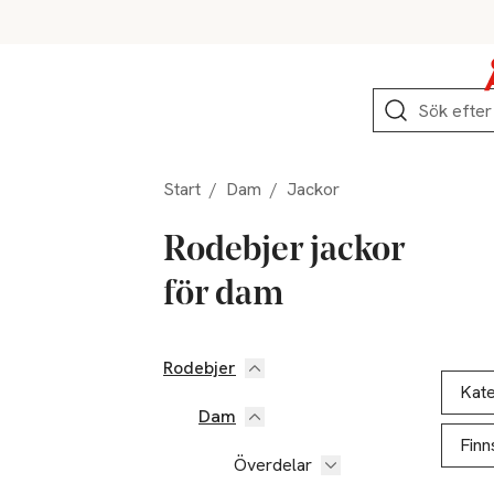
Hoppa till produktnavigation
Hoppa till innehåll
Hoppa till sidfot
Sök
Start
/
Dam
/
Jackor
Rodebjer jackor
för dam
Rodebjer
Hoppa till produktsidan
Hoppa t
Lista ö
Kate
Dam
Finn
Överdelar