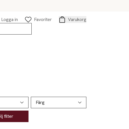
Logga in
Favoriter
Varukorg
Varukorg
Färg
j filter