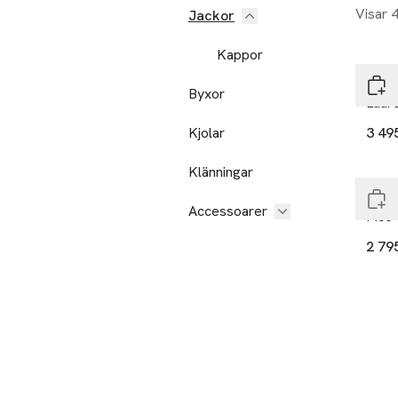
Visar 
Jackor
Kappor
Rode
Byxor
Laur
Kjolar
3 49
End
Klänningar
Rode
Accessoarer
Pico
2 79