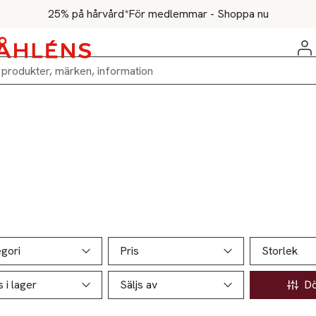
25% på hårvård*
För medlemmar - Shoppa nu
ill produktsidan
ver produkter
gori
Pris
Storlek
s i lager
Säljs av
Döl