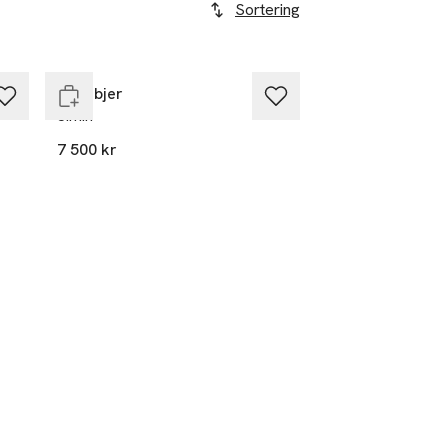
Sortering
Nyhet
Endast i varuhus
Rodebjer
Jimin
7 500 kr