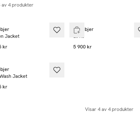
4 av 4 produkter
Nyhet
Endast i varuhus
bjer
Rodebjer
en Jacket
Lovis
5 kr
5 900 kr
ast i varuhus
bjer
 Wash Jacket
5 kr
Visar 4 av 4 produkter