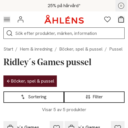
Hoppa till navigationsmenyn
Hoppa till innehåll
Hoppa till sidfot
För medlemmar - Shoppa nu
25% på hårvård*
Logga in
Favoriter
Var
Sök
Start
/
Hem & inredning
/
Böcker, spel & pussel
/
Pussel
Ridley´s Games pussel
Hoppa till produktsidan
Böcker, spel & pussel
Hoppa till produktsidan
Lista över produkter
Sortering
Filter
Visar 5 av 5 produkter
-20%
-20%
Ridley`s Games
Ridley`s Games