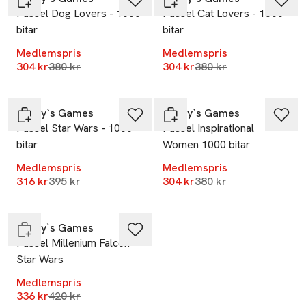
Pussel Dog Lovers - 1000
Pussel Cat Lovers - 1000
bitar
bitar
Medlemspris
Medlemspris
Lägsta pris 30 dagar
Lägsta pris 30 dagar
304 kr
380 kr
304 kr
380 kr
-20%
-20%
Ridley`s Games
Ridley`s Games
Pussel Star Wars - 1000
Pussel Inspirational
bitar
Women 1000 bitar
Medlemspris
Medlemspris
-20%
Lägsta pris 30 dagar
Lägsta pris 30 dagar
316 kr
395 kr
304 kr
380 kr
Endast i varuhus
Ridley`s Games
Pussel Millenium Falcon
Star Wars
Medlemspris
Lägsta pris 30 dagar
336 kr
420 kr