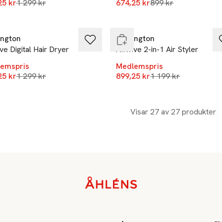
Lägsta pris 30 dagar
Lägsta pris 30 daga
25 kr
%
1 299 kr
674,25 kr
-25%
899 kr
ast i varuhus
Endast i varuhus
ngton
Remington
ve Digital Hair Dryer
AIRvive 2-in-1 Air Styler
emspris
Medlemspris
Lägsta pris 30 dagar
Lägsta pris 30 daga
25 kr
1 299 kr
899,25 kr
1 199 kr
Visar 27 av 27 produkter