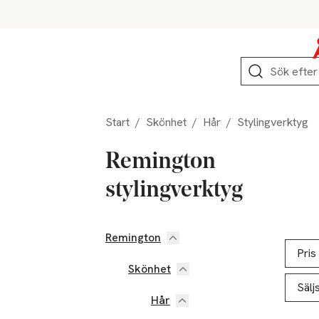
Hoppa till produktnavigation
Hoppa till innehåll
Hoppa till sidfot
Sök
Start
/
Skönhet
/
Hår
/
Stylingverktyg
Remington
stylingverktyg
Remington
Hoppa till produktsidan
Hoppa t
Lista ö
Pris
Skönhet
Sälj
Hår