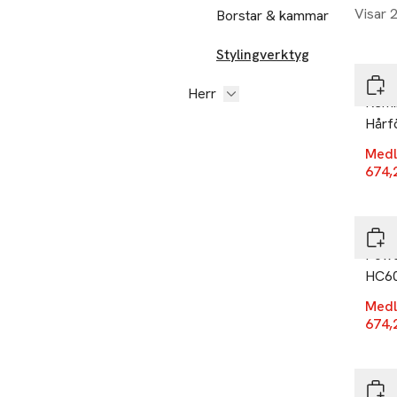
Visar 
Borstar & kammar
-25
Stylingverktyg
Remi
Herr
Remi
Hårf
Medl
674,
-25
Remi
Powe
HC60
Medl
674,
-25
Remi