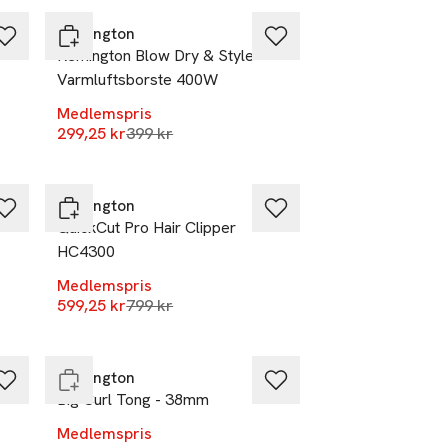
Remington
Remington Blow Dry & Style
Varmluftsborste 400W
Medlemspris
r
Lägsta pris 30 dagar
299,25 kr
399 kr
-25%
Remington
QuickCut Pro Hair Clipper
HC4300
Medlemspris
r
Lägsta pris 30 dagar
599,25 kr
-25%
799 kr
Endast i varuhus
Remington
Big Curl Tong - 38mm
Medlemspris