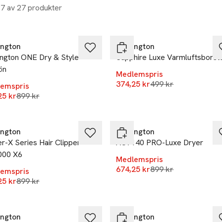
27 av 27 produkter
%
-25%
ngton
Remington
ngton ONE Dry & Style
Sapphire Luxe Varmluftsborst
ön
Medlemspris
Lägsta pris 30 daga
374,25 kr
499 kr
emspris
Lägsta pris 30 dagar
25 kr
899 kr
%
-25%
ngton
Remington
r-X Series Hair Clipper
AC9140 PRO-Luxe Dryer
00 X6
Medlemspris
Lägsta pris 30 daga
674,25 kr
899 kr
emspris
Lägsta pris 30 dagar
25 kr
899 kr
%
-25%
ngton
Remington