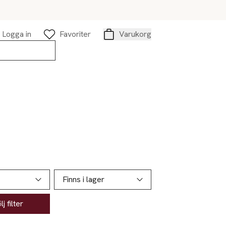
Logga in
Favoriter
Varukorg
Varukorg
Finns i lager
j filter