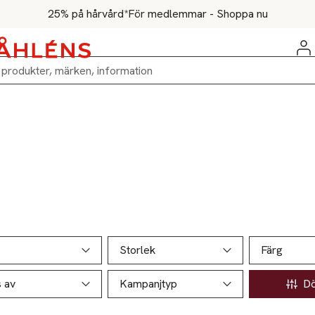
25% på hårvård*
För medlemmar - Shoppa nu
ill produktsidan
ver produkter
Storlek
Färg
s av
Kampanjtyp
Döl