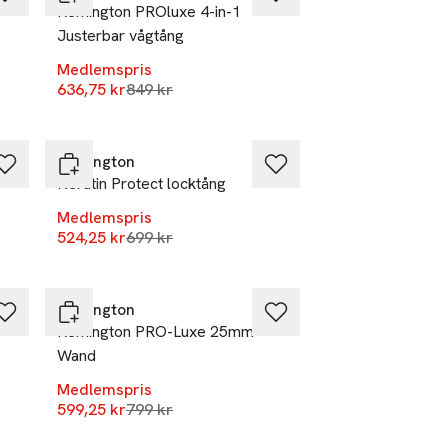
Remington PROluxe 4-in-1
Justerbar vågtång
Medlemspris
r
Lägsta pris 30 dagar
636,75 kr
849 kr
-25%
Remington
Keratin Protect locktång
Medlemspris
r
Lägsta pris 30 dagar
524,25 kr
699 kr
-25%
Remington
Remington PRO-Luxe 25mm
Wand
r
Medlemspris
Lägsta pris 30 dagar
599,25 kr
799 kr
-25%