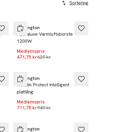
Sortering
-25%
Remington
e
Hydraluxe Varmluftsborste
1200W
r
Medlemspris
Lägsta pris 30 dagar
471,75 kr
629 kr
-25%
Remington
Keratin Protect Intelligent
plattång
r
Medlemspris
Lägsta pris 30 dagar
711,75 kr
949 kr
-25%
Remington