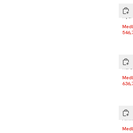
Remi
Hydr
Medl
546,
-25
Remi
Kerat
Medl
636,
-25
Remi
AIRvi
Medl