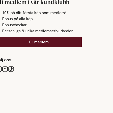
li medlem i vår kundklubb
10% på ditt första köp som medlem*
Bonus på alla köp
Bonuscheckar
Personliga & unika medlemserbjudanden
Bli medlem
lj oss