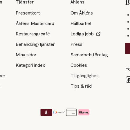
on
Tjänster
Åhlens
B
Presentkort
Om Åhléns
Åhléns Mastercard
Hållbarhet
Restaurang/café
Lediga jobb
Behandling/tjänster
Press
Mina sidor
Samarbetsföretag
Kategori index
Cookies
Fö
ner
Tillgänglighet
e
Tips & råd