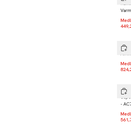
Remi
Varm
Medl
449,
-25
Remi
AIRvi
Medl
824,
-25
Remi
Supe
- AC
Medl
561,
-25