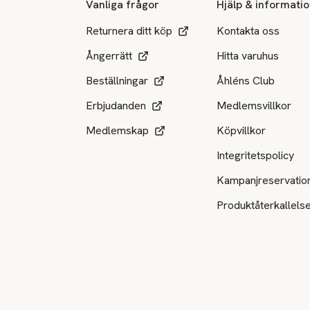
Vanliga frågor
Hjälp & informati
Returnera ditt köp
Kontakta oss
Ångerrätt
Hitta varuhus
Beställningar
Åhléns Club
Erbjudanden
Medlemsvillkor
Medlemskap
Köpvillkor
Integritetspolicy
Kampanjreservatio
Produktåterkallels
Tillgängliga betalsätt