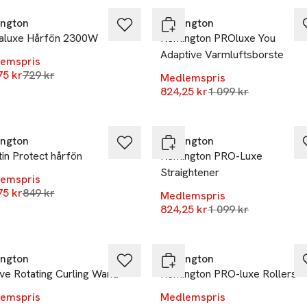
ngton
Remington
aluxe Hårfön 2300W
Remington PROluxe You
Adaptive Varmluftsborste
emspris
Lägsta pris 30 dagar
75 kr
729 kr
Medlemspris
Lägsta pris 30 daga
824,25 kr
1 099 kr
%
-25%
ngton
Remington
in Protect hårfön
Remington PRO-Luxe
Straightener
emspris
Lägsta pris 30 dagar
75 kr
849 kr
Medlemspris
Lägsta pris 30 daga
824,25 kr
1 099 kr
%
-25%
ngton
Remington
ve Rotating Curling Wand
Remington PRO-luxe Rollers
emspris
Medlemspris