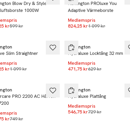
ngton Blow Dry & Style
Remington PROluxe You
luftsborste 1000W
Adaptive Värmeborste
emspris
Medlemspris
Lägsta pris 30 dagar
Lägsta pris 30 daga
25 kr
599 kr
824,25 kr
1 099 kr
%
-25%
ngton
Remington
ve Slim Straightner
Hydraluxe Locktång 32 mm
emspris
Medlemspris
Lägsta pris 30 dagar
Lägsta pris 30 daga
25 kr
1 099 kr
471,75 kr
629 kr
%
-25%
ngton
Remington
rcare PRO 2200 AC Hårfön
Hydraluxe Plattång
7200
Medlemspris
Lägsta pris 30 daga
546,75 kr
729 kr
emspris
Lägsta pris 30 dagar
75 kr
749 kr
%
-25%