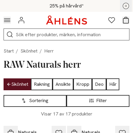
Hoppa till navigationsmenyn
Hoppa till innehåll
Hoppa till sidfot
För medlemmar - Shoppa nu
25% på hårvård*
Logga in
Favoriter
Var
Sök
Start
/
Skönhet
/
Herr
RAW Naturals herr
Hoppa till produktsidan
Skönhet
Rakning
Ansikte
Kropp
Deo
Hår
Hoppa till produktsidan
Lista över produkter
Sortering
Filter
Visar 17 av 17 produkter
RAW Naturals
RAW Naturals