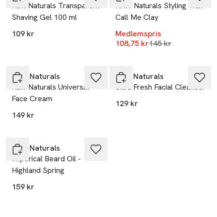
Raw Naturals Transparent
RAW Naturals Styling Wax
Shaving Gel 100 ml
Call Me Clay
109 kr
Medlemspris
Lägsta pris 30 dag
108,75 kr
145 kr
RAW Naturals
RAW Naturals
Raw Naturals Universal
Ultra Fresh Facial Cleanser
Face Cream
129 kr
149 kr
RAW Naturals
Imperical Beard Oil -
Highland Spring
159 kr