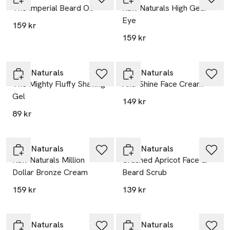
The Imperial Beard Oil
Raw Naturals High Gear
Eye
159 kr
159 kr
RAW Naturals
RAW Naturals
The Mighty Fluffy Shaving
Anti-Shine Face Cream
Gel
149 kr
89 kr
RAW Naturals
RAW Naturals
Raw Naturals Million
Crushed Apricot Face &
Dollar Bronze Cream
Beard Scrub
159 kr
139 kr
-25%
RAW Naturals
RAW Naturals