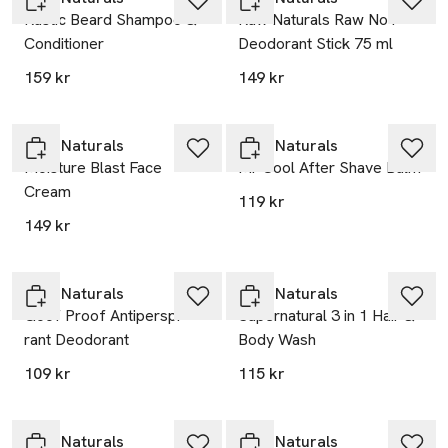
Rustic Beard Shampoo &
Raw Naturals Raw No1
Conditioner
Deodorant Stick 75 ml
159 kr
149 kr
RAW Naturals
RAW Naturals
Moisture Blast Face
Mr Cool After Shave Balm
Cream
119 kr
149 kr
RAW Naturals
RAW Naturals
Goof Proof Antiperspi
Supernatural 3 in 1 Hair &
rant Deodorant
Body Wash
109 kr
115 kr
RAW Naturals
RAW Naturals