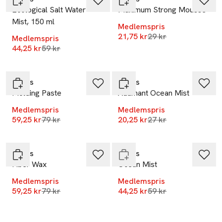
Ecological Salt Water
Maximum Strong Mousse
Mist, 150 ml
Medlemspris
Lägsta pris 30 dagar
21,75 kr
29 kr
Medlemspris
Lägsta pris 30 dagar
44,25 kr
59 kr
-25%
-25%
Proffs
Proffs
Molding Paste
Adamant Ocean Mist
Medlemspris
Medlemspris
-25%
Lägsta pris 30 dagar
Lägsta pris 30 dagar
59,25 kr
79 kr
20,25 kr
27 kr
-25%
Slut i lager
Proffs
Proffs
Fiber Wax
Ocean Mist
Medlemspris
Medlemspris
Lägsta pris 30 dagar
Lägsta pris 30 dagar
59,25 kr
79 kr
44,25 kr
59 kr