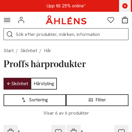
Hoppa till navigationsmenyn
Hoppa till innehåll
Hoppa till sidfot
Kod: AUG25 - Shoppa nu
Upp till 25% online*
Logga in
Favoriter
Var
Sök
Start
/
Skönhet
/
Hår
Proffs hårprodukter
Hoppa till produktsidan
Skönhet
Hårstyling
Hoppa till produktsidan
Lista över produkter
Sortering
Filter
Visar 6 av 6 produkter
-25%
-25%
Proffs
Proffs