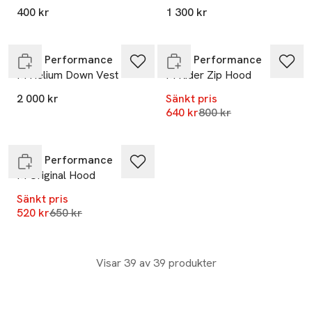
-20%
400 kr
1 300 kr
Endast i varuhus
Endast i varuhus
Peak Performance
Peak Performance
M Helium Down Vest
M Rider Zip Hood
2 000 kr
Sänkt pris
-20%
Lägsta pris 30 dagar
640 kr
800 kr
Slut i lager
Peak Performance
M Original Hood
Sänkt pris
Lägsta pris 30 dagar
520 kr
650 kr
Visar 39 av 39 produkter