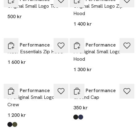
Original Small Logo Tee
Original Small Logo Zip
Hood
500 kr
1 400 kr
Nyhet
Nyhet
Peak Performance
Peak Performance
Rider Essentials Zip Hood
M Original Small Logo
Hood
1 600 kr
1 300 kr
Nyhet
Peak Performance
Peak Performance
M Original Small Logo
Ground Cap
Crew
350 kr
1 200 kr
Produkten finns i färgerna:
Black
Blue Shadow
,
,
Produkten finns i färgerna:
Black
Pine Needle
,
,
Nyhet
Nyhet