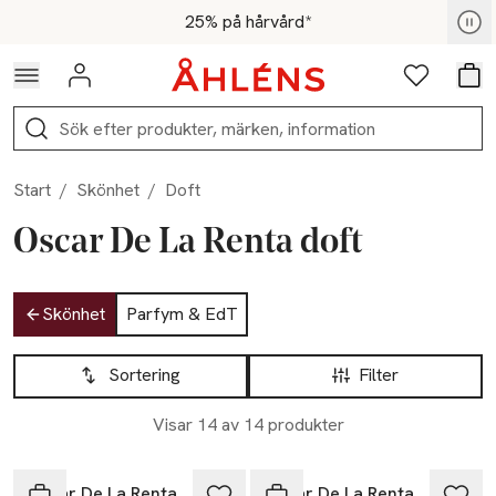
Hoppa till navigationsmenyn
Hoppa till innehåll
Hoppa till sidfot
För medlemmar - Shoppa nu
25% på hårvård*
Logga in
Favoriter
Var
Sök
Start
/
Skönhet
/
Doft
Oscar De La Renta doft
Hoppa till produktsidan
Skönhet
Parfym & EdT
Hoppa till produktsidan
Lista över produkter
Sortering
Filter
Visar 14 av 14 produkter
Oscar De La Renta
Oscar De La Renta