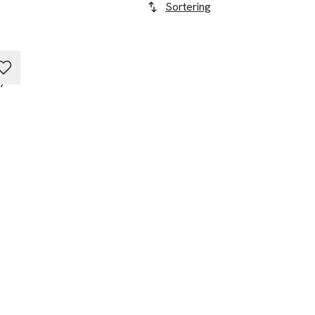
Sortering
y
r