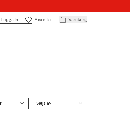
Logga in
Favoriter
Varukorg
Varukorg
r
Säljs av