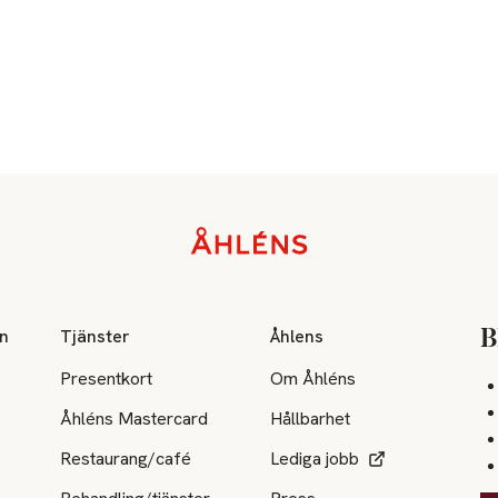
on
Tjänster
Åhlens
B
Presentkort
Om Åhléns
Åhléns Mastercard
Hållbarhet
Restaurang/café
Lediga jobb