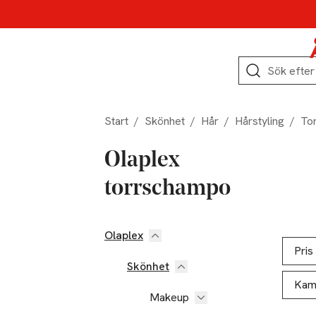
Hoppa till produktnavigation
Hoppa till innehåll
Hoppa till sidfot
Sök
Start
/
Skönhet
/
Hår
/
Hårstyling
/
To
Olaplex
torrschampo
Olaplex
Hoppa till produktsidan
Hoppa t
Lista ö
Pris
Skönhet
Kam
Makeup