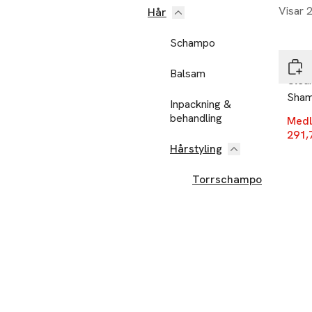
Visar 
Hår
-25
Schampo
Olap
Balsam
Clea
Sha
Inpackning &
behandling
Medl
291,
Hårstyling
Torrschampo