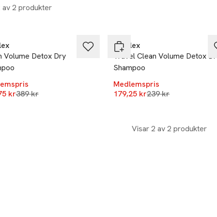
2 av 2 produkter
%
-25%
lex
Olaplex
n Volume Detox Dry
Travel Clean Volume Detox Dr
mpoo
Shampoo
emspris
Medlemspris
Lägsta pris 30 dagar
Lägsta pris 30 daga
75 kr
389 kr
179,25 kr
239 kr
Visar 2 av 2 produkter