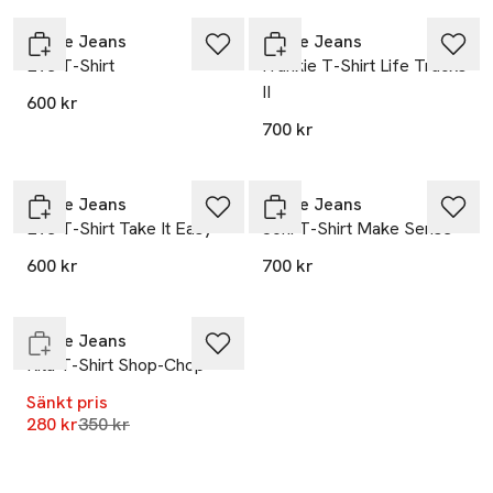
Nudie Jeans
Nudie Jeans
Eve T-Shirt
Frankie T-Shirt Life Tracks
II
600 kr
700 kr
Nudie Jeans
Nudie Jeans
Eve T-Shirt Take It Easy
Joni T-Shirt Make Sense
-20%
600 kr
700 kr
Slut i lager
Nudie Jeans
Rita T-Shirt Shop-Chop
Sänkt pris
Lägsta pris 30 dagar
280 kr
350 kr