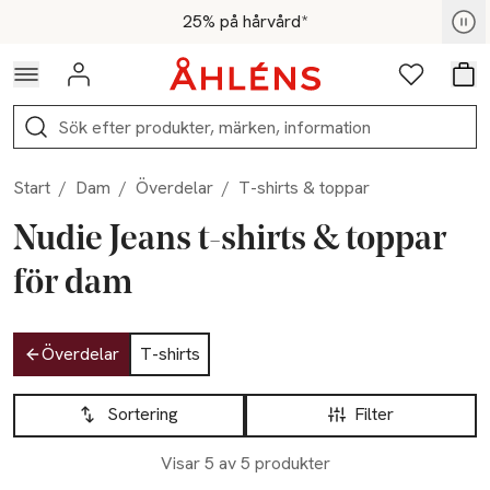
Hoppa till navigationsmenyn
Hoppa till innehåll
Hoppa till sidfot
För medlemmar - Shoppa nu
25% på hårvård*
Logga in
Favoriter
Var
Sök
Start
/
Dam
/
Överdelar
/
T-shirts & toppar
Nudie Jeans t-shirts & toppar
för dam
Hoppa till produktsidan
Överdelar
T-shirts
Hoppa till produktsidan
Lista över produkter
Sortering
Filter
Visar 5 av 5 produkter
Nyhet