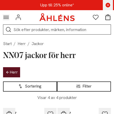
Hoppa till navigationsmenyn
Hoppa till innehåll
Hoppa till sidfot
Kod: AUG25 - Shoppa nu
Upp till 25% online*
Logga in
Favoriter
Var
Sök
Start
/
Herr
/
Jackor
NN07 jackor för herr
Hoppa till produktsidan
Herr
Hoppa till produktsidan
Lista över produkter
Sortering
Filter
Visar 4 av 4 produkter
NN07
NN07