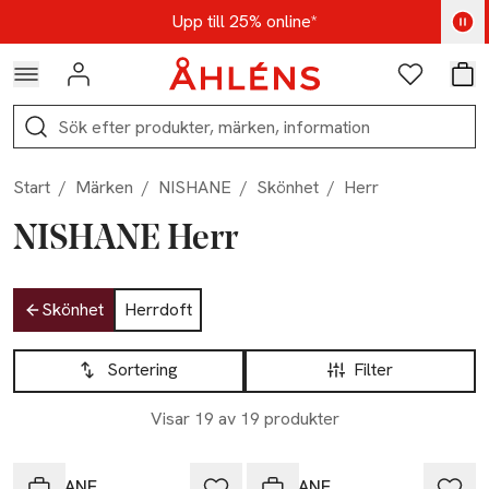
Hoppa till navigationsmenyn
Hoppa till innehåll
Hoppa till sidfot
Kod: AUG25 - Shoppa nu
Upp till 25% online*
Logga in
Favoriter
Var
Sök
Start
/
Märken
/
NISHANE
/
Skönhet
/
Herr
NISHANE Herr
Hoppa till produktsidan
Skönhet
Herrdoft
Hoppa till produktsidan
Lista över produkter
Sortering
Filter
Visar 19 av 19 produkter
NISHANE
NISHANE