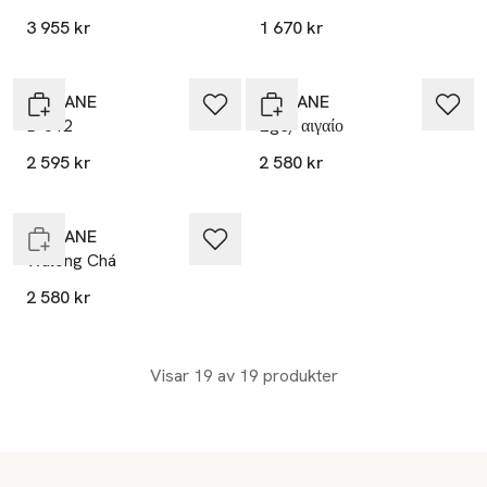
3 955 kr
1 670 kr
NISHANE
NISHANE
B-612
Ege/ αιγαίο
2 595 kr
2 580 kr
Endast i varuhus
NISHANE
Wūlóng Chá
2 580 kr
Visar 19 av 19 produkter