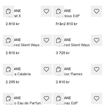
NISHANE
NISHANE
Hacivat X
Favonious EdP
2 810 kr
Från
2 810 kr
NISHANE
NISHANE
Hundred Silent Ways X
Hundred Silent Ways
2 810 kr
3 725 kr
NISHANE
NISHANE
Ambra Calabria
Fan Your Flames
2 295 kr
2 810 kr
NISHANE
NISHANE
Deziro Eau de Parfum
Shinanay EdP