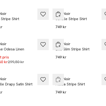
Noir
Neo Noir
Stripe Shirt
Janelle Stripe Shirt
kr
749 kr
%
Noir
Neo Noir
se Odesa Linen
Etta Slim Stripe Shirt
t pris
749 kr
Lägsta pris 30 dagar
60 kr
et
299,50 kr
Nyhet
 i lager
Slut i lager
Noir
Neo Noir
le Drapy Satin Shirt
Helisa Stripe Shirt
kr
749 kr