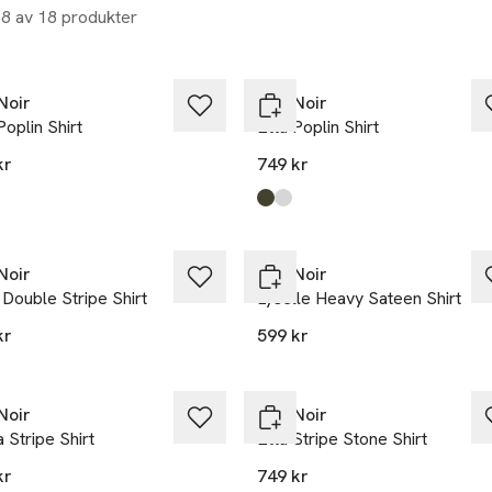
18 av 18 produkter
et
Noir
Neo Noir
Poplin Shirt
Etta Poplin Shirt
kr
749 kr
kten finns i färgerna:
e
,
,
Produkten finns i färgerna:
Army
White
,
,
et
Noir
Neo Noir
 Double Stripe Shirt
Lyselle Heavy Sateen Shirt
kr
599 kr
Noir
Neo Noir
a Stripe Shirt
Etta Stripe Stone Shirt
kr
749 kr