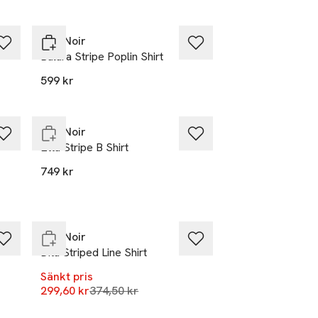
Neo Noir
Balara Stripe Poplin Shirt
599 kr
Nyhet
Slut i lager
Neo Noir
Etta Stripe B Shirt
749 kr
-20%
Endast i varuhus
Neo Noir
Dita Striped Line Shirt
Sänkt pris
Lägsta pris 30 dagar
299,60 kr
374,50 kr