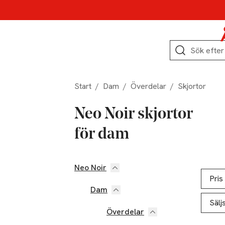
Hoppa till produktnavigation
Hoppa till innehåll
Hoppa till sidfot
Sök
Start
/
Dam
/
Överdelar
/
Skjortor
Neo Noir skjortor
för dam
Neo Noir
Hoppa till produktsidan
Hoppa t
Lista ö
Pris
Dam
Sälj
Överdelar