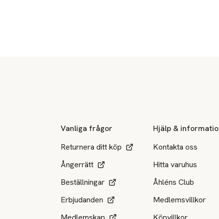
Sidfot
Vanliga frågor
Hjälp & informati
Returnera ditt köp
Kontakta oss
Ångerrätt
Hitta varuhus
Beställningar
Åhléns Club
Erbjudanden
Medlemsvillkor
Medlemskap
Köpvillkor