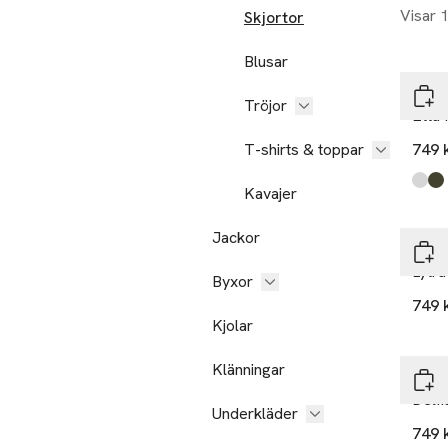
Visar 
Skjortor
Nyh
Blusar
Neo 
Tröjor
Etta 
T-shirts & toppar
749 
Produ
Whit
Army
Kavajer
Nyh
Jackor
Neo 
Lytra
Byxor
749 
Kjolar
Klänningar
Neo 
Delfi
Underkläder
749 