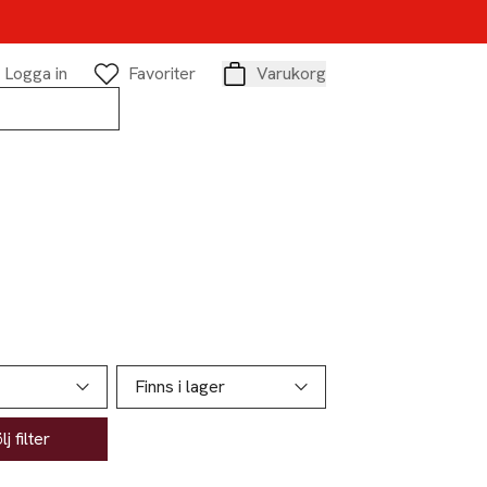
Logga in
Favoriter
Varukorg
Varukorg
Finns i lager
j filter