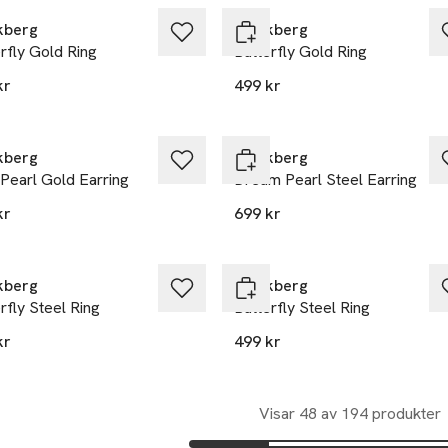
kberg
Mockberg
rfly Gold Ring
Butterfly Gold Ring
kr
499 kr
kberg
Mockberg
Pearl Gold Earring
Dream Pearl Steel Earring
kr
699 kr
kberg
Mockberg
rfly Steel Ring
Butterfly Steel Ring
kr
499 kr
Visar 48 av 194 produkter