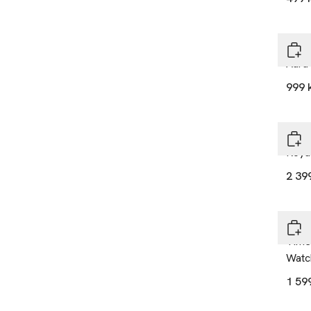
Moc
Aura
999 
Moc
Royal
2 39
Moc
Time
Watc
1 59