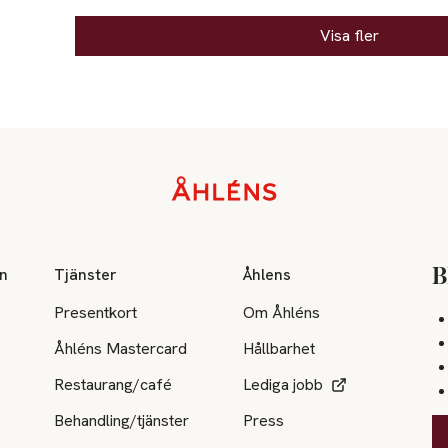
Visa fler
on
Tjänster
Åhlens
B
Presentkort
Om Åhléns
Åhléns Mastercard
Hållbarhet
Restaurang/café
Lediga jobb
Behandling/tjänster
Press