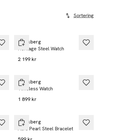
Sortering
Mockberg
Heritage Steel Watch
2 199 kr
Mockberg
Timeless Watch
1 899 kr
Mockberg
Aura Pearl Steel Bracelet
599 kr