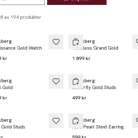
48 av 194 produkter
kberg
Mockberg
issance Gold Watch
Timeless Grand Gold
9 kr
1 899 kr
kberg
Mockberg
l Gold
Butterfly Gold Studs
9 kr
499 kr
kberg
Mockberg
a Gold Studs
Aura Pearl Steel Earring
kr
599 kr