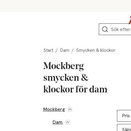
Hoppa till produktnavigation
Hoppa till innehåll
Hoppa till sidfot
Sök
Start
/
Dam
/
Smycken & klockor
Mockberg
smycken &
klockor för dam
Mockberg
Hoppa till produktsidan
Hoppa t
Lista ö
Pris
Dam
Sälj