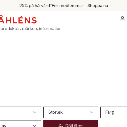
25% på hårvård*
För medlemmar - Shoppa nu
ill produktsidan
ver produkter
Storlek
Färg
s av
Dölj filter