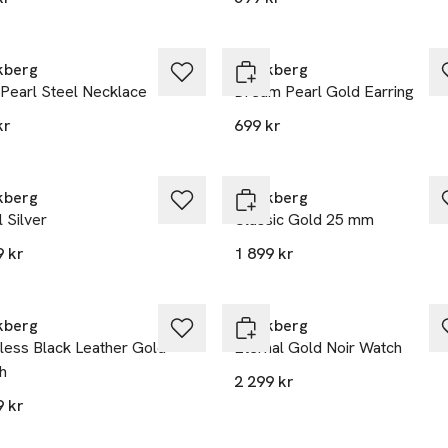
kberg
Mockberg
 Pearl Steel Necklace
Dream Pearl Gold Earring
kr
699 kr
kberg
Mockberg
 Silver
Classic Gold 25 mm
9 kr
1 899 kr
kberg
Mockberg
less Black Leather Gold
Eternal Gold Noir Watch
h
2 299 kr
9 kr