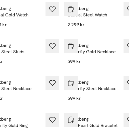
kberg
Mockberg
nal Gold Watch
Eternal Steel Watch
9 kr
2 299 kr
kberg
Mockberg
 Steel Studs
Butterfly Gold Necklace
kr
599 kr
kberg
Mockberg
a Steel Necklace
Butterfly Steel Necklace
kr
599 kr
kberg
Mockberg
rfly Gold Ring
Aura Pearl Gold Bracelet