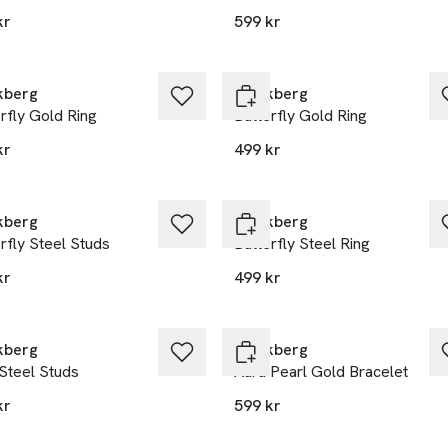
kr
599 kr
kberg
Mockberg
rfly Gold Ring
Butterfly Gold Ring
kr
499 kr
kberg
Mockberg
rfly Steel Studs
Butterfly Steel Ring
kr
499 kr
kberg
Mockberg
 Steel Studs
Aura Pearl Gold Bracelet
kr
599 kr