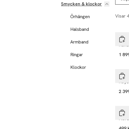
Smycken & klockor
Visar 
Örhängen
Halsband
Moc
Armband
Rena
Ringar
1 89
Klockor
Moc
Roya
2 39
Moc
Flor
499 